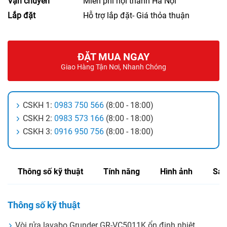
Vận chuyển
Miễn phí nội thành Hà Nội
Lắp đặt
Hỗ trợ lắp đặt- Giá thỏa thuận
ĐẶT MUA NGAY
Giao Hàng Tận Nơi, Nhanh Chóng
CSKH 1:
0983 750 566
(8:00 - 18:00)
CSKH 2:
0983 573 166
(8:00 - 18:00)
CSKH 3:
0916 950 756
(8:00 - 18:00)
Thông số kỹ thuật
Tính năng
Hình ảnh
Sản
Thông số kỹ thuật
Vòi rửa lavabo Grunder GR-VC5011K ổn định nhiệt