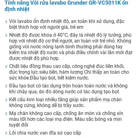
Tính năng Vòi rửa lavabo Grunder GR-VC5011K ổn
định nhiệt
Vòi lavabo ổn định nhiệt độ, an toàn khi sử dụng, đặc
biệt thích hợp với người già, trẻ em
Nhiệt độ được khóa ở 40°C, đây là nhiệt độ lý tưởng, phù
hợp với nhiệt độ cơ thể người, an toàn với trẻ nhỏ. Không
giống vòi nước nóng lạnh bình thường phải dùng tay
kiểm tra nhiệt độ nước và phải điều chỉnh vài lần mới đạt
được nhiệt độ phù hợp.
Chất liệu đồng thau cao cấp, công nghệ đúc liền khối,
đúc trọng lực siêu bền, hàm lượng Chì thấp an toàn cho
sức khỏe.Đầu tạo bọt, tiết kiệm nước.
Đầu tạo bọt có tác dụng trộn hoàn toàn nước và không
khí chảy qua, do đó dòng nước có tác dụng tạo bọt.
Kết cấu kim loại nhiều tầng giúp sản phẩm mạ chân
không cứng, không dễ bị trầy xước.
Mạ chân không cao cấp, chống ăn mòn và chống xỉn
màu tốt hơn các loại mạ điện. Màu sắc bóng và mịn
tuyệt đối
Lõi chia nước van đĩa sứ cao cấp