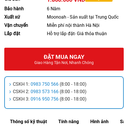
Bảo hành
6 Năm
Xuất xứ
Moonoah - Sản xuất tại Trung Quốc
Vận chuyển
Miễn phí nội thành Hà Nội
Lắp đặt
Hỗ trợ lắp đặt- Giá thỏa thuận
ĐẶT MUA NGAY
Giao Hàng Tận Nơi, Nhanh Chóng
CSKH 1:
0983 750 566
(8:00 - 18:00)
CSKH 2:
0983 573 166
(8:00 - 18:00)
CSKH 3:
0916 950 756
(8:00 - 18:00)
Thông số kỹ thuật
Tính năng
Hình ảnh
Sản