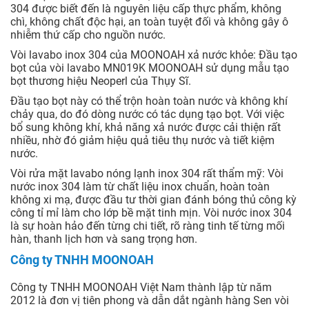
304 được biết đến là nguyên liệu cấp thực phẩm, không
chì, không chất độc hại, an toàn tuyệt đối và không gây ô
nhiễm thứ cấp cho nguồn nước.
Vòi lavabo inox 304 của MOONOAH xả nước khỏe: Đầu tạo
bọt của vòi lavabo MN019K MOONOAH sử dụng mẫu tạo
bọt thương hiệu Neoperl của Thụy Sĩ.
Đầu tạo bọt này có thể trộn hoàn toàn nước và không khí
chảy qua, do đó dòng nước có tác dụng tạo bọt. Với việc
bổ sung không khí, khả năng xả nước được cải thiện rất
nhiều, nhờ đó giảm hiệu quả tiêu thụ nước và tiết kiệm
nước.
Vòi rửa mặt lavabo nóng lạnh inox 304 rất thẩm mỹ: Vòi
nước inox 304 làm từ chất liệu inox chuẩn, hoàn toàn
không xi mạ, được đầu tư thời gian đánh bóng thủ công kỳ
công tỉ mỉ làm cho lớp bề mặt tinh mịn. Vòi nước inox 304
là sự hoàn hảo đến từng chi tiết, rõ ràng tinh tế từng mối
hàn, thanh lịch hơn và sang trọng hơn.
Công ty TNHH MOONOAH
Công ty TNHH MOONOAH Việt Nam thành lập từ năm
2012 là đơn vị tiên phong và dẫn dắt ngành hàng Sen vòi