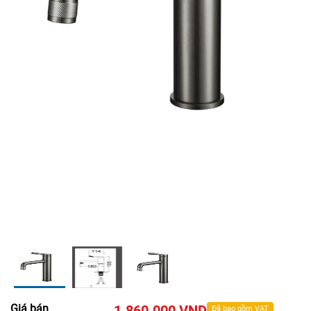
Giá bán
1.860.000 VND
Đã bao gồm VAT