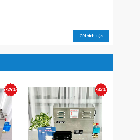
-29%
-33%