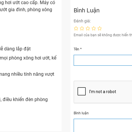
g hơi ướt cao cấp. Máy có
Bình Luận
ướt gia đình, phòng xông
Đánh giá:
Email của bạn sẽ không được hiển th
dễ dàng lắp đặt
Tên
*
 mọi phòng xông hơi ướt, kể
mang nhiều tính năng vượt
i, điều khiển đèn phòng
Bình luận
11 cấp tùy chọn
y chọn hai cách xả: xả