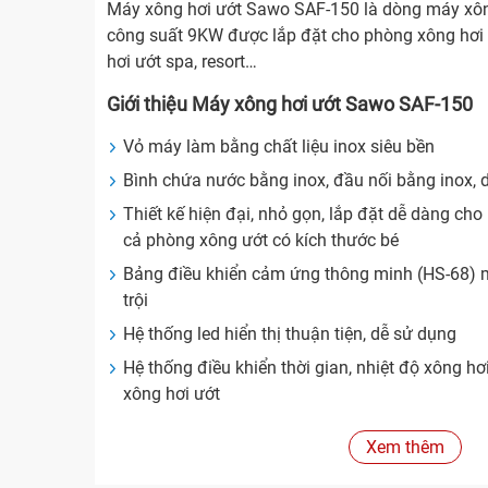
Máy xông hơi ướt Sawo SAF-150 là dòng máy xôn
công suất 9KW được lắp đặt cho phòng xông hơi 
hơi ướt spa, resort…
Giới thiệu Máy xông hơi ướt Sawo SAF-150
Vỏ máy làm bằng chất liệu inox siêu bền
Bình chứa nước bằng inox, đầu nối bằng inox, 
Thiết kế hiện đại, nhỏ gọn, lắp đặt dễ dàng cho
cả phòng xông ướt có kích thước bé
Bảng điều khiển cảm ứng thông minh (HS-68) 
trội
Hệ thống led hiển thị thuận tiện, dễ sử dụng
Hệ thống điều khiển thời gian, nhiệt độ xông hơ
xông hơi ướt
Hệ thống điều khiển bơm hương liệu linh hoạt 
Xem thêm
Hệ thống van xả cặn tự động đồng bộ, có thể tù
nước tự động hoặc xả tay