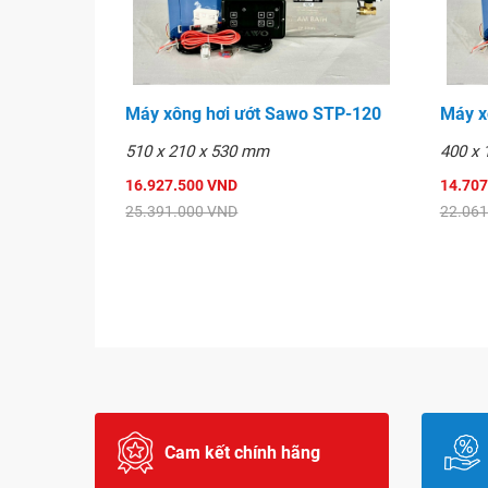
Máy xông hơi ướt Sawo STP-120
Máy x
510 x 210 x 530 mm
400 x
16.927.500 VND
14.707
25.391.000 VND
22.061
Cam kết chính hãng