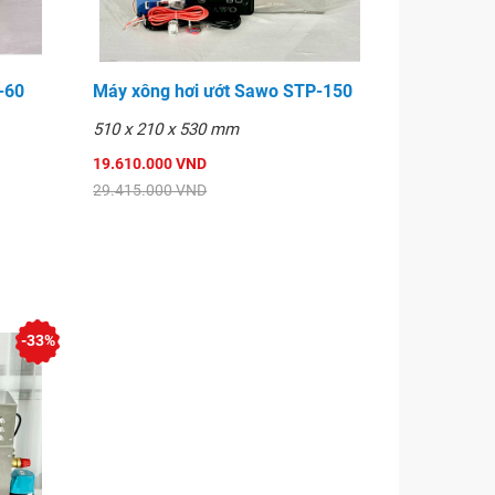
-60
Máy xông hơi ướt Sawo STP-150
510 x 210 x 530 mm
19.610.000 VND
29.415.000 VND
-33%