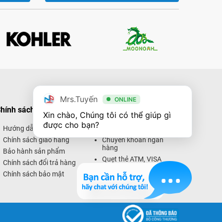
Mrs.Tuyến
ONLINE
hính sách mua hàng
Hình thức thanh toán
Xin chào, Chúng tôi có thể giúp gì 
được cho bạn?
Hướng dẫn mua hàng
Thanh toán trực tiếp
Chính sách giao hàng
Chuyển khoản ngân
hàng
Bảo hành sản phẩm
Quẹt thẻ ATM, VISA
Chính sách đổi trả hàng
Thanh toán trực tuyến
Chính sách bảo mật