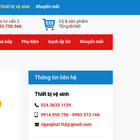
hiết bị vệ sinh
Khuyến mãi
o tư vấn 2
Có
0
sản phẩm
83.750.566
Tổng:
0
VNĐ
nhà bếp
Phụ kiện
Gạch ốp lát
Khuyến mãi
Thông tin liên hệ
Thiết bị vệ sinh
024.3633.1159
-
0916.950.756
0983.573.166
nganphat.ltd@gmail.com