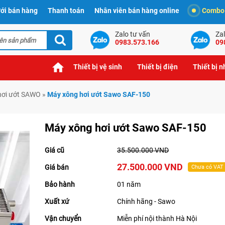
ới bán hàng
Thanh toán
Nhân viên bán hàng online
Combo t
Zalo tư vấn
Zal
0983.573.166
09
Thiết bị vệ sinh
Thiết bị điện
Thiết bị 
hơi ướt SAWO
»
Máy xông hơi ướt Sawo SAF-150
Máy xông hơi ướt Sawo SAF-150
Giá cũ
35.500.000 VND
27.500.000 VND
Giá bán
Chưa có VAT
Bảo hành
01 năm
Xuất xứ
Chính hãng - Sawo
Vận chuyển
Miễn phí nội thành Hà Nội