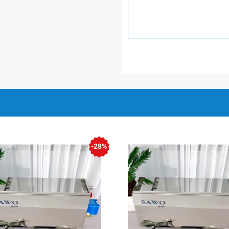
làm sạch đường ống xả
ặn
hiệt, đèn, đồng hồ cát, ẩm
-28%