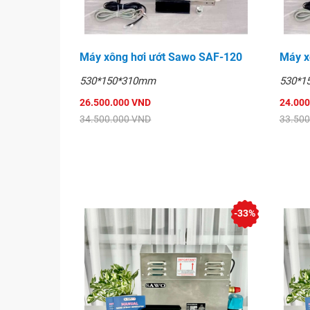
Máy xông hơi ướt Sawo SAF-120
Máy x
530*150*310mm
530*1
26.500.000 VND
24.000
34.500.000 VND
33.500
-33%