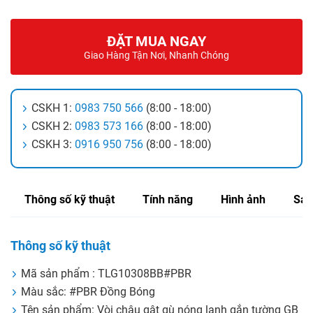
ĐẶT MUA NGAY
Giao Hàng Tận Nơi, Nhanh Chóng
CSKH 1:
0983 750 566
(8:00 - 18:00)
CSKH 2:
0983 573 166
(8:00 - 18:00)
CSKH 3:
0916 950 756
(8:00 - 18:00)
Thông số kỹ thuật
Tính năng
Hình ảnh
Sản
Thông số kỹ thuật
Mã sản phẩm : TLG10308BB#PBR
Màu sắc: #PBR Đồng Bóng
Tên sản phẩm: Vòi chậu gật gù nóng lạnh gắn tường GB