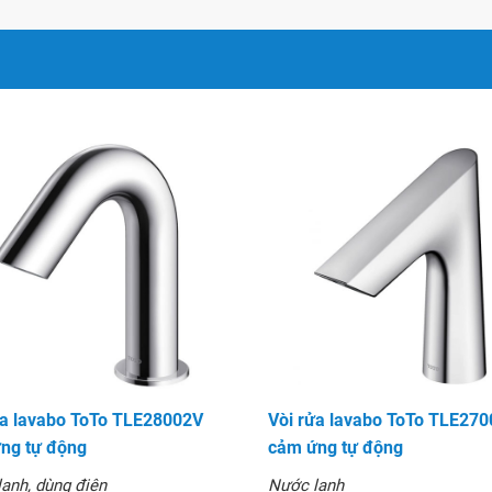
yến cáo của TOTO
ửa lavabo ToTo TLE28002V
Vòi rửa lavabo ToTo TLE27
ng tự động
cảm ứng tự động
ạnh, dùng điện
Nước lạnh