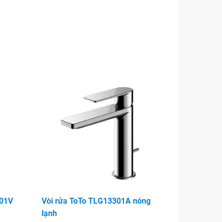
301V
Vòi rửa ToTo TLG13301A nóng
lạnh