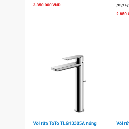
pop-up
3.350.000 VND
2.850.
Bản vẽ kỹ thuật sản p
Vòi rửa ToTo TLG13305A nóng
Vòi r