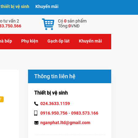
hiết bị vệ sinh
Khuyến mãi
o tư vấn 2
Có
0
sản phẩm
83.750.566
Tổng:
0
VNĐ
nhà bếp
Phụ kiện
Gạch ốp lát
Khuyến mãi
Thông tin liên hệ
m
Thiết bị vệ sinh
T
024.3633.1159
-
0916.950.756
0983.573.166
nganphat.ltd@gmail.com