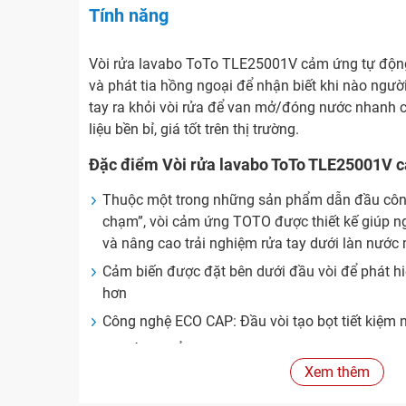
Tính năng
Vòi rửa lavabo ToTo TLE25001V cảm ứng tự động 
và phát tia hồng ngoại để nhận biết khi nào ngườ
tay ra khỏi vòi rửa để van mở/đóng nước nhanh 
liệu bền bỉ, giá tốt trên thị trường.
Đặc điểm Vòi rửa lavabo ToTo TLE25001V 
Thuộc một trong những sản phẩm dẫn đầu côn
chạm”, vòi cảm ứng TOTO được thiết kế giúp ng
và nâng cao trải nghiệm rửa tay dưới làn nước 
Cảm biến được đặt bên dưới đầu vòi để phát h
hơn
Công nghệ ECO CAP: Đầu vòi tạo bọt tiết kiệm 
Bộ điều khiển: TLE01501V
Xem thêm
Van dừng – dây cấp: TLN01102A, TLN01103A
Van nhiệt độ: TLE05701A