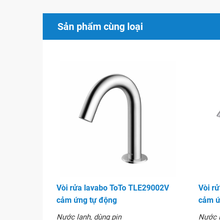
Cần sử dụng với dung dịch xà phòng theo khu
Sản phẩm cùng loại
Hình ảnh
Vòi rửa lavabo ToTo TLE29002V
Vòi r
cảm ứng tự động
cảm ứ
Nước lạnh, dùng pin
Nước l