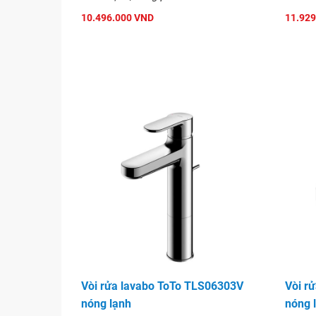
10.496.000 VND
11.929
Vòi rửa lavabo ToTo TLE25001V cả
Vòi rửa lavabo ToTo TLS06303V
Vòi r
nóng lạnh
nóng 