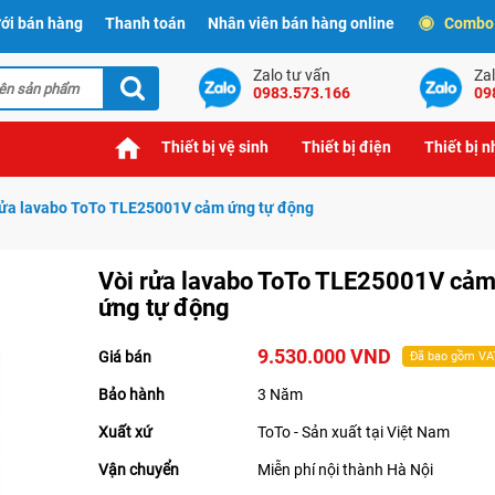
ới bán hàng
Thanh toán
Nhân viên bán hàng online
Combo t
Zalo tư vấn
Zal
0983.573.166
09
Thiết bị vệ sinh
Thiết bị điện
Thiết bị 
rửa lavabo ToTo TLE25001V cảm ứng tự động
Vòi rửa lavabo ToTo TLE25001V cả
ứng tự động
9.530.000 VND
Giá bán
Đã bao gồm VA
Bảo hành
3 Năm
Xuất xứ
ToTo - Sản xuất tại Việt Nam
Vận chuyển
Miễn phí nội thành Hà Nội