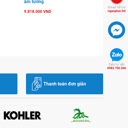
âm tường
Gmail hỗ trợ
9.818.000 VND
nganphat.ltd
Zalo tư vấn
0983.750.566
Thanh toán đơn giản