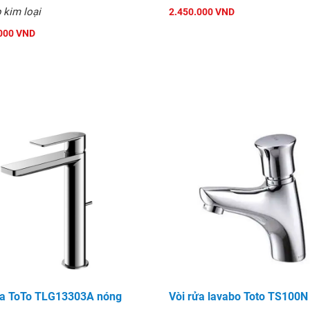
 kim loại
2.450.000 VND
000 VND
hẩm
ửa ToTo TLG13303A nóng
Vòi rửa lavabo Toto TS100N