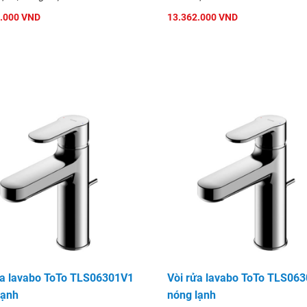
.000 VND
13.362.000 VND
m ứng tự động
ửa lavabo ToTo TLS06301V1
Vòi rửa lavabo ToTo TLS06
lạnh
nóng lạnh