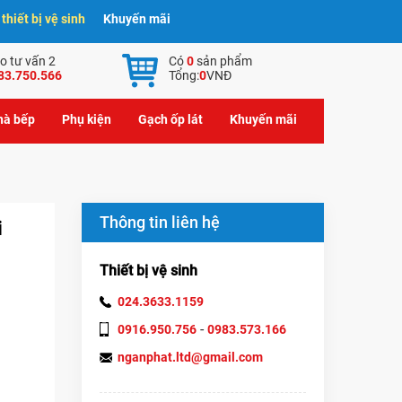
hiết bị vệ sinh
Khuyến mãi
o tư vấn 2
Có
0
sản phẩm
83.750.566
Tổng:
0
VNĐ
nhà bếp
Phụ kiện
Gạch ốp lát
Khuyến mãi
Thông tin liên hệ
i
Thiết bị vệ sinh
024.3633.1159
-
0916.950.756
0983.573.166
nganphat.ltd@gmail.com