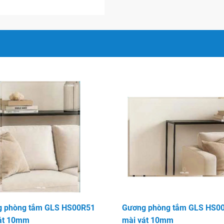
n nội thất nào, gương GLS
tuyệt vời, nơi mà cả vẻ đẹp
lên hàng đầu.
u chuẩn Quốc tế khác nhau
ng tắm của bạn, tạo không
oài ra gương còn là 1 thiết
 bẩn trên tường nhà tắm!
 phòng tắm GLS HS00R51
Gương phòng tắm GLS HS0
át 10mm
mài vát 10mm