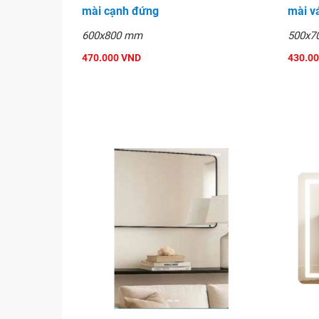
mài cạnh đứng
mài v
Gương phòng tắm GLS S
600x800 mm
500x7
470.000 VND
430.0