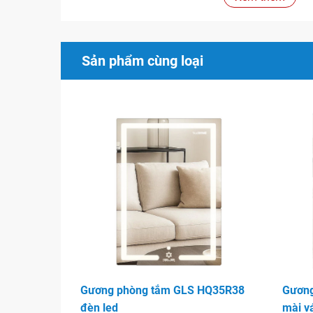
Là một lựa chọn lý tưởng cho bất kỳ không gia
Mirror mang lại cho quý khách một trải nghiệm 
và giá trị người dùng đồng thời được tôn vinh 
Sản phẩm cùng loại
Các sản phẩm gương tuân thủ theo các yêu cầ
như ASTM, JIS, EN, AUS.
Bền vững với thời gian
Dễ dàng lắp đặt và sử dụng
Gương phòng tắm giúp thu hút ánh sáng cho phò
gian riêng thật phong cách cho người sử dụng, ng
bị trang trí tuyệt vời giúp che đi những vết hỏng,
Hình ảnh
Gương phòng tắm GLS HQ35R38
Gương
đèn led
mài v