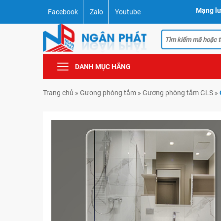
Mạng lư
Facebook
Zalo
Youtube
DANH MỤC HÃNG
Trang chủ
»
Gương phòng tắm
»
Gương phòng tắm GLS
»