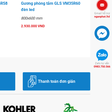
5R58
Gương phòng tắm GLS VM35R60
đèn led
Gmail hỗ trợ
nganphat.ltd
800x600 mm
2.930.000 VND
Zalo tư vấn
0983.750.566
Thanh toán đơn giản