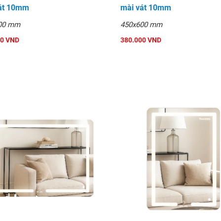
át 10mm
mài vát 10mm
00R10
00 mm
450x600 mm
00 VND
380.000 VND