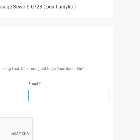
age Sewo S-0728 ( pearl acrylic )
ị công khai.
Các trường bắt buộc được đánh dấu
*
Email
*