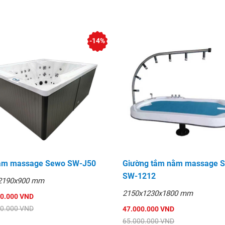
 và kích thước.
 đổi được thông số về động
-14%
 độ sâu phù hợp.
h phụ kiện thay thế
 Ngân Phát nhập trực tiếp
t lượng cao mẫu mã đẹp sản
ắm massage Sewo SW-J50
Giường tắm nằm massage 
SW-1212
2190x900 mm
 sắc tính năng.
2150x1230x1800 mm
00.000 VND
00.000 VND
47.000.000 VND
n quyết định mua sản phẩm
65.000.000 VND