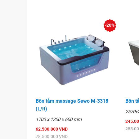
Mẫu mã riêng biện đẹp trang nhã,nhiều mầu sắc
Đa dạng về chủng loại và chất liệu có thể thay
-20%
cơ khi cần
Bồn tắm massage thiết kế sang trọng, độc đáo,
Chất lượng tốt,bền dễ sử dụng và lắp đặt có lin
Bảo hành dài chu đáo
Giá hợp rất rẻ so với chất lượng và mẫu mã. Do
không qua trung gian.
Phản hồi về Bồn tắm massage Sewo
Nhận được sự phản hồi từ khách hàng với chấ
Bồn tắm massage Sewo M-3318
Bồn t
phẩm có nhiều tính năng vượt chội.
(L/R)
2570x
Có thể đặt hàng đơn chiếc theo yêu cầu về mầu
1700 x 1200 x 600 mm
245.0
Giá cạnh tranh so với sản phẩm cùng loại.
285.0
62.500.000 VND
Đây là sự lựa chọn thông minh nhất nếu các bạ
78.500.000 VND