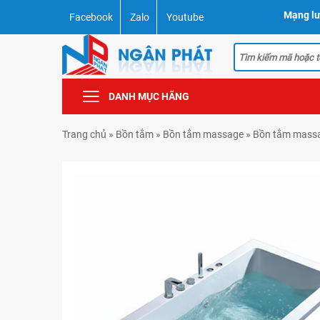
Mạng lư
Facebook
Zalo
Youtube
DANH MỤC HÃNG
Trang chủ
»
Bồn tắm
»
Bồn tắm massage
»
Bồn tắm mass