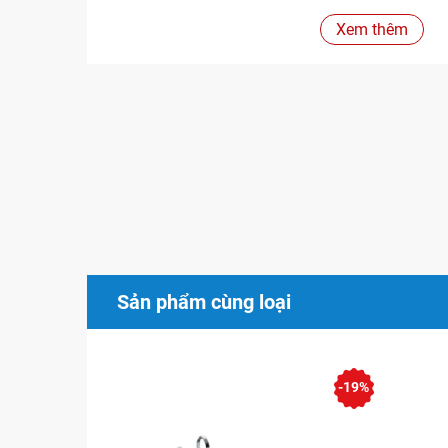
Acrylic
38.600.000VND
Xem thêm
1700x800x630mm
Ngọc
42.700.000VND
Trai
Acrylic
37.800.000VND
1700x700x630mm
Ngọc
41.900.000VND
Trai
Tính năng
Bồn tắm massage Sewo
với nhiều chức năng sục 
thác,sóng mini kết hợp đèn led ánh sáng. Nó tạo 
Sản phẩm cùng loại
thực thụ cho
bồn tắm massage spa
. Bồn tắm có 
sản phẩm cùng loại dựa trên ba tiêu chí mẫu mã,c
Thiết kế Bồn tắm massage Sewo
-19%
Bồn tắm Massage
Sewo S-0728
bồn xây được t
đạo là hiện đại và tân cổ điển.Sản phẩm được 