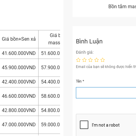
Bồn tắm mass
Giá bồn
Giá bồn+Sen xả
Bình Luận
massage
Đánh giá:
41.600.000VND
51.600.000VND
Email của bạn sẽ không được hiển th
45.900.000VND
57.900.000VND
42.400.000VND
54.400.000VND
Tên
*
46.600.000VND
58.600.000VND
42.800.000VND
54.800.000VND
47.000.000VND
59.000.000VND