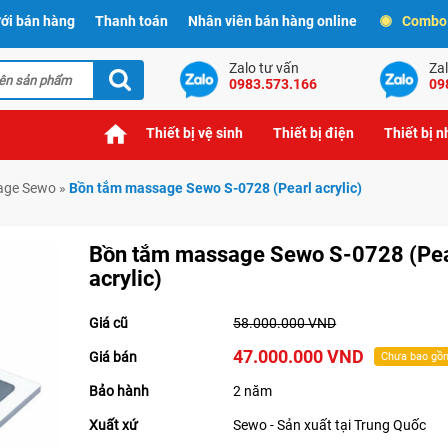
ới bán hàng
Thanh toán
Nhân viên bán hàng online
Combo t
Zalo tư vấn
Zal
0983.573.166
09
Thiết bị vệ sinh
Thiết bị điện
Thiết bị 
age Sewo
»
Bồn tắm massage Sewo S-0728 (Pearl acrylic)
Bồn tắm massage Sewo S-0728 (Pea
acrylic)
Giá cũ
58.000.000 VND
47.000.000 VND
Giá bán
Chưa bao gồ
Bảo hành
2 năm
Xuất xứ
Sewo - Sản xuất tại Trung Quốc