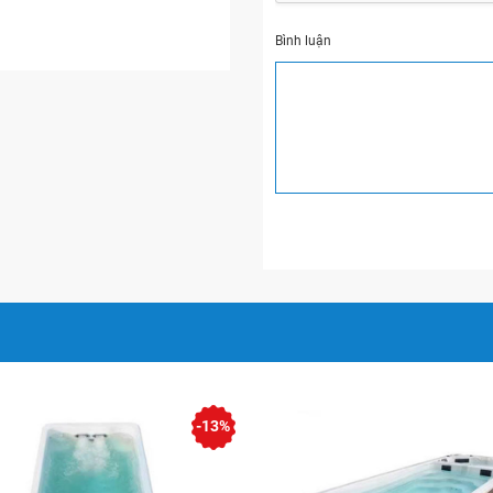
43.100.000VND
55.100.000VND
Bình luận
47.200.000VND
59.200.000VND
42.300.000VND
54.300.000VND
46.400.000VND
59.400.000VND
thủy lực,sục khí,tạo
nên hiệu ứng và chất lượng
rất nhiều các ưu điểm so với
hất lượng,giá.
-13%
hiết kế hai phong cách chủ
chia làm ba dòng chính: