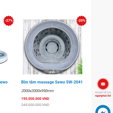
-27%
-20%
Sewo
Bồn tắm massage Sewo SW-2041
2000x2000x950mm
Gmail hỗ trợ
nganphat.ltd
195.000.000 VND
245.000.000 VND