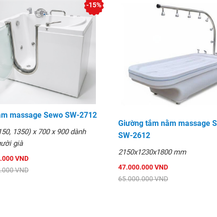
kiểu dáng Châu Âu nhập
-15%
hẩm cùng loại.
nâng cao tính thẩm mỹ cho
hơn 500 sản phẩm đã bán từ,
 xả bồn đặt sàn..
Âu nổi bật, rất cá tính tôn
ế sang trọng phù hợp với
ắm massage Sewo SW-2712
Giường tắm nằm massage 
150, 1350) x 700 x 900 dành
SW-2612
 sắc có thể đặt hàng đơn
ười già
2150x1230x1800 mm
.000 VND
47.000.000 VND
g khách hàng
.000 VND
65.000.000 VND
n hàng lớn,thời gian ngắn
n phẩm cùng loại