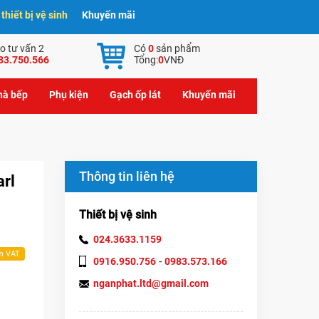
hiết bị vệ sinh
Khuyến mãi
o tư vấn 2
Có
0
sản phẩm
83.750.566
Tổng:
0
VNĐ
nhà bếp
Phụ kiện
Gạch ốp lát
Khuyến mãi
Thông tin liên hệ
rl
Thiết bị vệ sinh
024.3633.1159
m VAT
-
0916.950.756
0983.573.166
nganphat.ltd@gmail.com