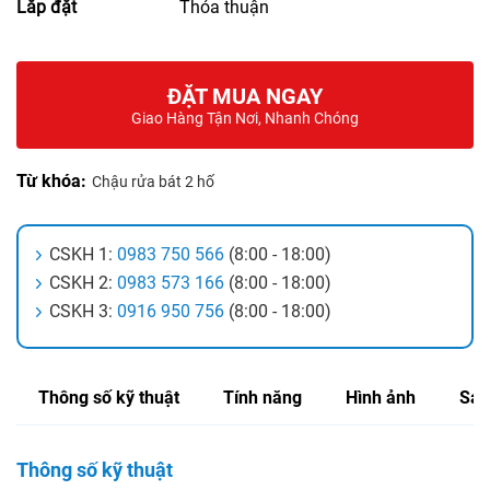
Lắp đặt
Thỏa thuận
ĐẶT MUA NGAY
Giao Hàng Tận Nơi, Nhanh Chóng
Từ khóa:
Chậu rửa bát 2 hố
CSKH 1:
0983 750 566
(8:00 - 18:00)
CSKH 2:
0983 573 166
(8:00 - 18:00)
CSKH 3:
0916 950 756
(8:00 - 18:00)
Thông số kỹ thuật
Tính năng
Hình ảnh
Sản
Thông số kỹ thuật