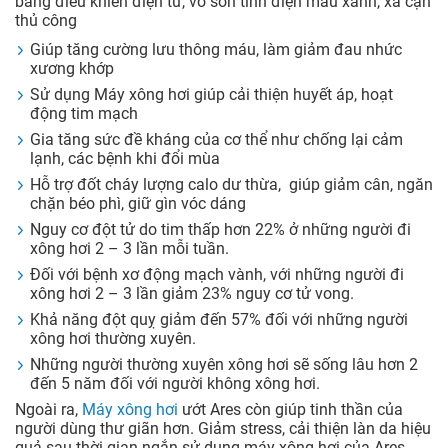
bảng điều khiển điện tử, vỏ sơn tĩnh điện màu xanh, xả cặn
thủ công
Giúp tăng cường lưu thông máu, làm giảm đau nhức
xương khớp
Sử dụng Máy xông hơi giúp cải thiện huyết áp, hoạt
động tim mạch
Gia tăng sức đề kháng của cơ thể như chống lại cảm
lạnh, các bệnh khi đổi mùa
Hỗ trợ đốt cháy lượng calo dư thừa, giúp giảm cân, ngăn
chặn béo phì, giữ gìn vóc dáng
Nguy cơ đột tử do tim thấp hơn 22% ở những người đi
xông hơi 2 – 3 lần mỗi tuần.
Đối với bệnh xơ động mạch vành, với những người đi
xông hơi 2 – 3 lần giảm 23% nguy cơ tử vong.
Khả năng đột quỵ giảm đến 57% đối với những người
xông hơi thường xuyên.
Những người thường xuyên xông hơi sẽ sống lâu hơn 2
đến 5 năm đối với người không xông hơi.
Ngoài ra,
Máy xông hơi
ướt Ares còn giúp tinh thần của
người dùng thư giãn hơn. Giảm stress, cải thiện làn da hiệu
quả sau thời gian ngắn sử dụng máy xông hơi của Ares.