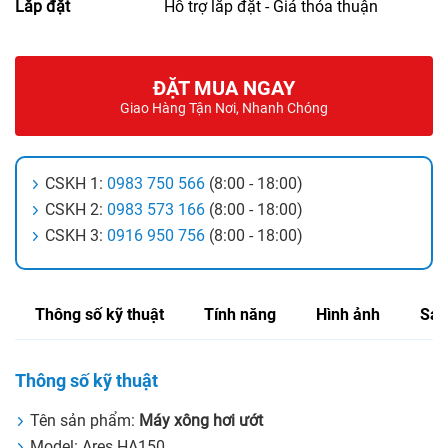
Lắp đặt
Hỗ trợ lắp đặt - Giá thỏa thuận
ĐẶT MUA NGAY
Giao Hàng Tận Nơi, Nhanh Chóng
CSKH 1:
0983 750 566
(8:00 - 18:00)
CSKH 2:
0983 573 166
(8:00 - 18:00)
CSKH 3:
0916 950 756
(8:00 - 18:00)
Thông số kỹ thuật
Tính năng
Hình ảnh
Sản
Thông số kỹ thuật
Tên sản phẩm:
Máy xông hơi ướt
Model: Ares HA150