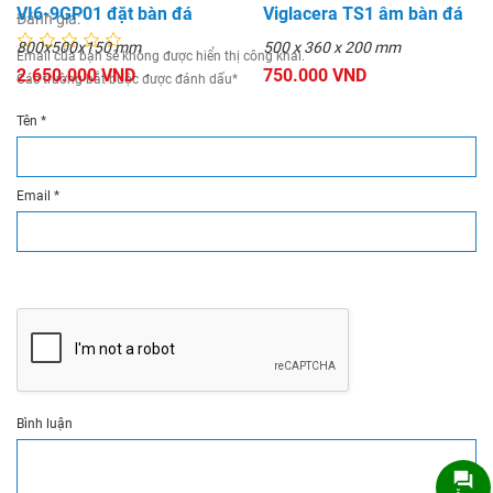
VI6-9GP01 đặt bàn đá
Viglacera TS1 âm bàn đá
Đánh giá:
800x500x150 mm
500 x 360 x 200 mm
Email của bạn sẽ không được hiển thị công khai.
2.650.000 VND
750.000 VND
Các trường bắt buộc được đánh dấu
*
Tên
*
Email
*
Bình luận