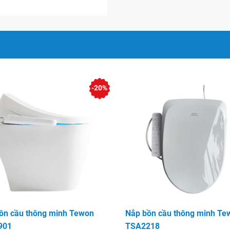
ng nhã không gờ cạnh dễ vệ
t kế thông minh có thể thay
 dùng, bảng điều khiển gắn
-20%
ệ sinh massage run và nóng
 có chút ít rò rĩ điện hoặc
ránh sự nguy hiểm.
kế chất liệu inox.
 nhiệt độ / máy cảm ứng
ồn cầu thông minh Tewon
Nắp bồn cầu thông minh Te
901
TSA2218