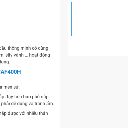
cầu thông minh có dùng
ấm, sấy vành … hoạt động
dụng.
 TAF400H
ủa men sứ.
ắp đậy trên bao phủ nắp
n phải dễ dùng và tránh ẩm.
nắp được với nhiều thân
ax, ToTo…