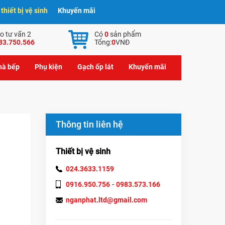
hiết bị vệ sinh
Khuyến mãi
o tư vấn 2
Có
0
sản phẩm
83.750.566
Tổng:
0
VNĐ
nhà bếp
Phụ kiện
Gạch ốp lát
Khuyến mãi
Thông tin liên hệ
Thiết bị vệ sinh
024.3633.1159
-
0916.950.756
0983.573.166
nganphat.ltd@gmail.com