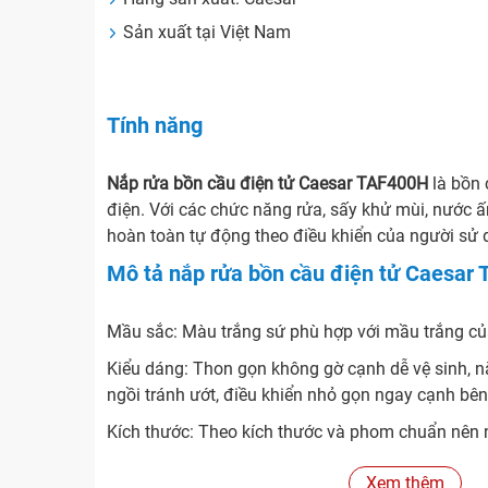
Sản xuất tại Việt Nam
Tính năng
Nắp rửa bồn cầu điện tử Caesar TAF400H
là bồn 
điện. Với các chức năng rửa, sấy khử mùi, nước 
hoàn toàn tự động theo điều khiển của người sử 
Mô tả nắp rửa bồn cầu điện tử Caesar
Mầu sắc: Màu trắng sứ phù hợp với mầu trắng c
Kiểu dáng: Thon gọn không gờ cạnh dễ vệ sinh, n
ngồi tránh ướt, điều khiển nhỏ gọn ngay cạnh bê
Kích thước: Theo kích thước và phom chuẩn nên 
bồn cầu khác nhau, của các hãng như: Caesar, In
Xem thêm