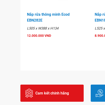
Nắp rửa thông minh Ecod
Nắp r
EBN282E
EBN1
L505 x W388 x H134
L525 
12.000.000 VND
8.900.
Cam kết chính hãng