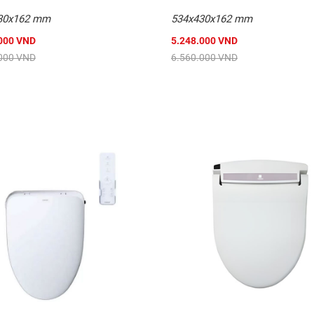
ar TAF400H
30x162 mm
534x430x162 mm
n cầu hiện có.
000 VND
5.248.000 VND
000 VND
6.560.000 VND
ửa thông minh
n môi trường có độ ẩm cao.