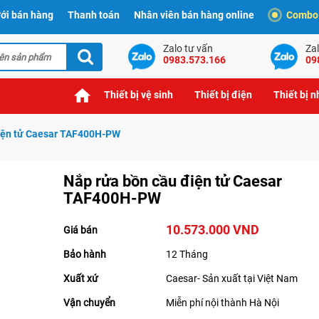
ới bán hàng
Thanh toán
Nhân viên bán hàng online
Combo t
Zalo tư vấn
Zal
0983.573.166
09
Thiết bị vệ sinh
Thiết bị điện
Thiết bị 
iện tử Caesar TAF400H-PW
Nắp rửa bồn cầu điện tử Caesar
TAF400H-PW
10.573.000 VND
Giá bán
Bảo hành
12 Tháng
Xuất xứ
Caesar- Sản xuất tại Việt Nam
Vận chuyển
Miễn phí nội thành Hà Nội