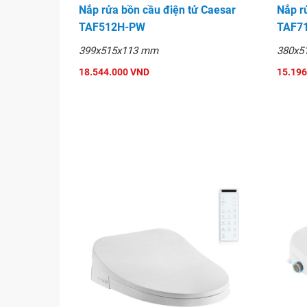
Nắp rửa bồn cầu điện tử Caesar
Nắp r
TAF512H-PW
TAF7
399x515x113 mm
380x5
18.544.000 VND
15.196