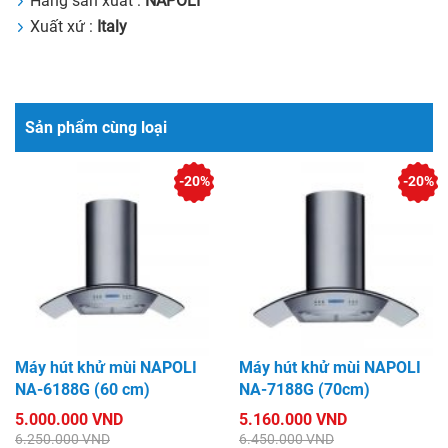
Hãng sản xuất :
NAPOLI
Xuất xứ :
Italy
Sản phẩm cùng loại
-20%
-20%
Máy hút khử mùi NAPOLI
Máy hút khử mùi NAPOLI
NA-6188G (60 cm)
NA-7188G (70cm)
5.000.000 VND
5.160.000 VND
6.250.000 VND
6.450.000 VND