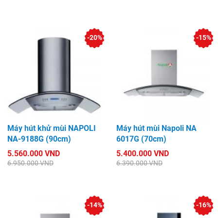
-20%
-15%
Máy hút khử mùi NAPOLI
Máy hút mùi Napoli NA
NA-9188G (90cm)
6017G (70cm)
5.560.000 VND
5.400.000 VND
6.950.000 VND
6.390.000 VND
-14%
-16%