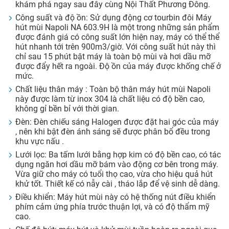
khám phá ngay sau đây cùng Nội Thất Phương Đông.
Công suất và độ ồn: Sử dụng động cơ tourbin đôi Máy
hút mùi Napoli NA 603.9H là một trong những sản phẩm
được đánh giá có công suất lớn hiện nay, máy có thể thể
hút nhanh tới trên 900m3/giờ. Với công suất hút này thì
chỉ sau 15 phút bật máy là toàn bộ mùi và hơi dầu mỡ
được đẩy hết ra ngoài. Độ ồn của máy được khống chế ở
mức.
Chất liệu thân máy : Toàn bộ thân máy hút mùi Napoli
này được làm từ inox 304 là chất liệu có độ bền cao,
không gỉ bền bỉ với thời gian.
Đèn: Đèn chiếu sáng Halogen được đặt hai góc của máy
, nên khi bật đèn ánh sáng sẽ được phân bổ đều trong
khu vực nấu .
Lưới lọc: Ba tấm lưới bằng hợp kim có độ bền cao, có tác
dụng ngăn hơi dầu mỡ bám vào động cơ bên trong máy.
Vừa giữ cho máy có tuổi thọ cao, vừa cho hiệu quả hút
khử tốt. Thiết kế có nẫy cài , tháo lắp để vệ sinh dễ dàng.
Điều khiển: Máy hút mùi này có hệ thống nút điều khiển
phím cảm ứng phía trước thuận lợi, và có độ thẩm mỹ
cao.