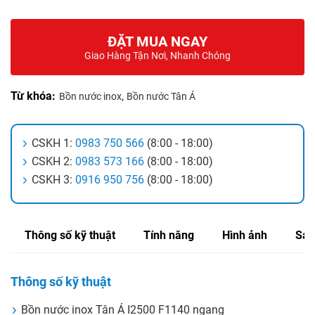
ĐẶT MUA NGAY
Giao Hàng Tận Nơi, Nhanh Chóng
Từ khóa:
,
Bồn nước inox
Bồn nước Tân Á
CSKH 1:
0983 750 566
(8:00 - 18:00)
CSKH 2:
0983 573 166
(8:00 - 18:00)
CSKH 3:
0916 950 756
(8:00 - 18:00)
Thông số kỹ thuật
Tính năng
Hình ảnh
Sản
Thông số kỹ thuật
Bồn nước inox Tân Á I2500 F1140 ngang