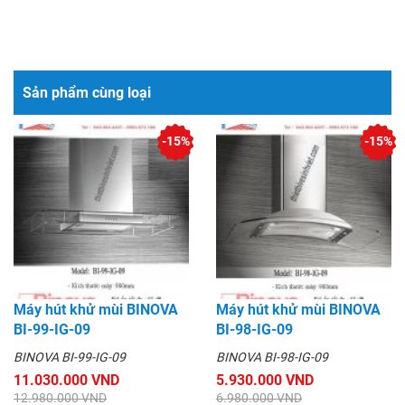
Sản phẩm cùng loại
-15%
-15%
Máy hút khử mùi BINOVA
Máy hút khử mùi BINOVA
BI-99-IG-09
BI-98-IG-09
BINOVA BI-99-IG-09
BINOVA BI-98-IG-09
11.030.000 VND
5.930.000 VND
12.980.000 VND
6.980.000 VND