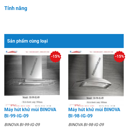
Tính năng
Sản phẩm cùng loại
-15%
-15%
Máy hút khử mùi BINOVA
Máy hút khử mùi BINOVA
BI-99-IG-09
BI-98-IG-09
BINOVA BI-99-IG-09
BINOVA BI-98-IG-09