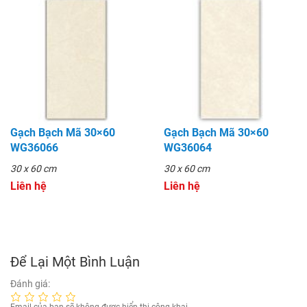
Gạch Bạch Mã 30×60
Gạch Bạch Mã 30×60
WG36066
WG36064
30 x 60 cm
30 x 60 cm
Liên hệ
Liên hệ
Để Lại Một Bình Luận
Đánh giá:
Email của bạn sẽ không được hiển thị công khai.