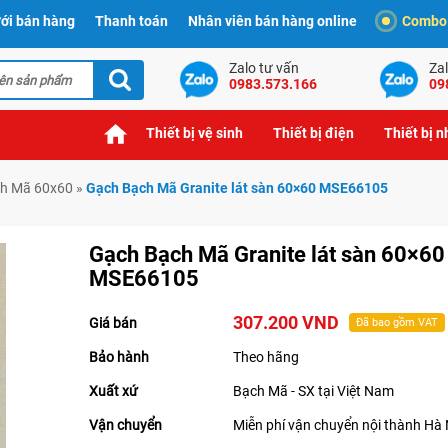
ới bán hàng
Thanh toán
Nhân viên bán hàng online
Combo t
Zalo tư vấn
Zal
0983.573.166
09
Thiết bị vệ sinh
Thiết bị điện
Thiết bị 
h Mã 60x60
»
Gạch Bạch Mã Granite lát sàn 60×60 MSE66105
Gạch Bạch Mã Granite lát sàn 60×60
MSE66105
307.200 VND
Giá bán
Đã bao gồm VAT
Bảo hành
Theo hãng
Xuất xứ
Bạch Mã - SX tại Việt Nam
Vận chuyển
Miễn phí vận chuyển nội thành Hà 