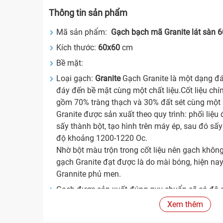
Thông tin sản phẩm
Mã sản phẩm:
Gạch bạch mã Granite lát sàn
Kích thước:
60x60
cm
Bề mặt:
Loại gạch:
Granite
Gạch Granite là một dạng đá
đáy đến bề mặt cùng một chất liệu.Cốt liệu chí
gồm 70% tràng thạch và 30% đất sét cùng một
Granite được sản xuất theo quy trình: phối liệ
sấy thành bột, tạo hình trên máy ép, sau đó sấ
độ khoảng 1200-1220 Oc.
Nhờ bột màu trộn trong cốt liệu nên gạch khôn
gạch Granite đạt được là do mài bóng, hiện nay
Grannite phủ men.
Gạch được sản xuất đúng quy chuẩn sẽ có độ d
và độ hút nước rất thấp (nhỏ hơn 0,05%). Do k
Xem thêm
gạch cứng, không có lỗ rỗng (mao mạch) và khô