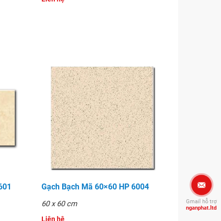
601
Gạch Bạch Mã 60×60 HP 6004
Gmail hỗ trợ
60 x 60 cm
nganphat.ltd
Liên hệ