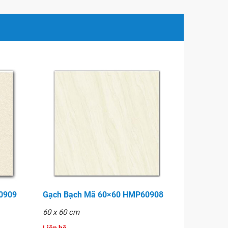
60909
Gạch Bạch Mã 60×60 HMP60908
60 x 60 cm