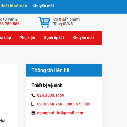
hiết bị vệ sinh
Khuyến mãi
o tư vấn 2
Có
0
sản phẩm
83.750.566
Tổng:
0
VNĐ
nhà bếp
Phụ kiện
Gạch ốp lát
Khuyến mãi
Thông tin liên hệ
Thiết bị vệ sinh
024.3633.1159
-
0916.950.756
0983.573.166
nganphat.ltd@gmail.com
Nội