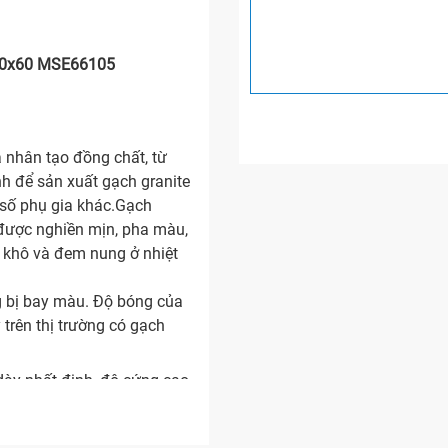
 60x60 MSE66105
 nhân tạo đồng chất, từ
nh để sản xuất gạch granite
 số phụ gia khác.Gạch
u được nghiền mịn, pha màu,
y khô và đem nung ở nhiệt
g bị bay màu. Độ bóng của
 trên thị trường có gạch
ày nhất định, độ cứng cao
ết cấu nén chặt nên xương
ng bị rạn nứt, ố mốc hay