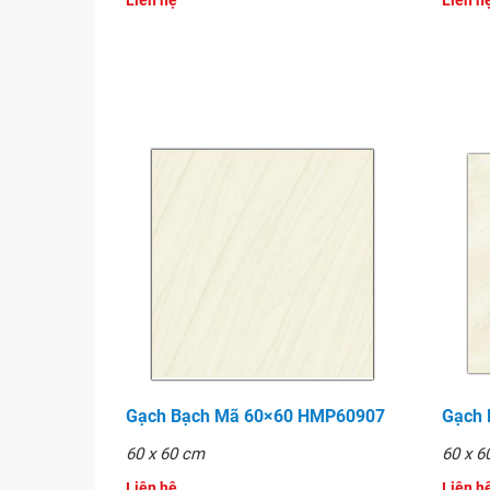
Liên hệ
Liên hê
Hình ảnh
Gạch Bạch Mã 60×60 HMP60907
Gạch
60 x 60 cm
60 x 6
Liên hệ
Liên hê