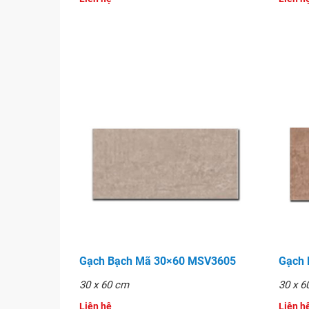
Gạch Bạch Mã Granite lát sàn 60x60 MSE66105
Gạch Bạch Mã 30×60 MSV3605
Gạch
30 x 60 cm
30 x 6
Liên hệ
Liên hê