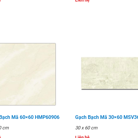
̣
Liên hệ
 Bạch Mã 60×60 HMP60906
Gạch Bạch Mã 30×60 MSV3
0 cm
30 x 60 cm
̣
Liên hệ