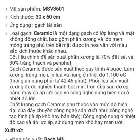
Mã sản phẩm:
MSV3601
Kích thước:
30 x 60 cm
Ứng dụng : gạch lát sàn
Loại gạch:
Ceramic
là một dạng gạch có lớp lưng và mặt
không đồng chất, bao gồm phần xương và lớp men
mỏng tráng phủ trên bề mặt được in hoa văn với màu
sắc kích thước khác nhau.
Cốt liệu chính để sản xuất phần xương là 70% đất sét và
30% tràng thạch và penphat.
Gạch Ceramic được sản xuất theo quy trình 4 bước: Làm
xương, tráng men, in lụa và nung ở nhiệt độ 1.100 oC
(thời gian nung phải từ 42-45 phút). Phối liệu sản xuất
xương được nghiền thành bột mịn, trộn đều sau đó ép
bằng máy ép áp lực cao và công nghệ nung hiện đại ở
nhiệt độ lớn.
Chất lượng gạch Ceramic phụ thuộc vào mức độ hiện
đại của dây chuyền công nghệ sản xuất như: công nghệ
tạo hình (là ép khô hay bán khô); Công nghệ nung ở nhiệt
độ cao và áp lực ép, sử dụng men khô hay men ướt.
Xuất xứ:
Hãng sản xuất:
Bạch Mã