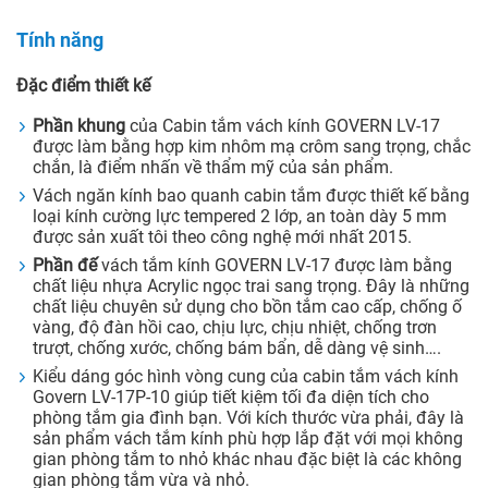
Tính năng
Đặc điểm thiết kế
Phần khung
của Cabin tắm vách kính GOVERN LV-17
được làm bằng hợp kim nhôm mạ crôm sang trọng, chắc
chắn, là điểm nhấn về thẩm mỹ của sản phẩm.
Vách ngăn kính bao quanh cabin tắm được thiết kế bằng
loại kính cường lực tempered 2 lớp, an toàn dày 5 mm
được sản xuất tôi theo công nghệ mới nhất 2015.
Phần đế
vách tắm kính GOVERN LV-17 được làm bằng
chất liệu nhựa Acrylic ngọc trai sang trọng. Đây là những
chất liệu chuyên sử dụng cho bồn tắm cao cấp, chống ố
vàng, độ đàn hồi cao, chịu lực, chịu nhiệt, chống trơn
trượt, chống xước, chống bám bẩn, dễ dàng vệ sinh….
Kiểu dáng góc hình vòng cung của cabin tắm vách kính
Govern LV-17P-10 giúp tiết kiệm tối đa diện tích cho
phòng tắm gia đình bạn. Với kích thước vừa phải, đây là
sản phẩm vách tắm kính phù hợp lắp đặt với mọi không
gian phòng tắm to nhỏ khác nhau đặc biệt là các không
gian phòng tắm vừa và nhỏ.