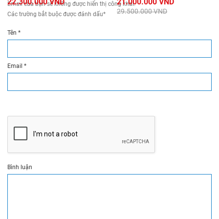
22.300.000 VND
21.000.000 VND
Email của bạn sẽ không được hiển thị công khai.
29.500.000 VND
Các trường bắt buộc được đánh dấu
*
Tên
*
Email
*
Bình luận