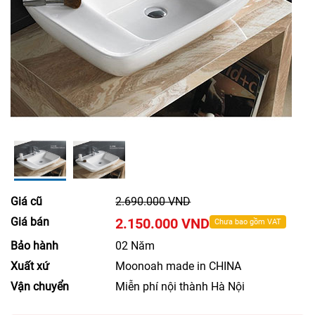
Giá cũ
2.690.000 VND
Giá bán
2.150.000 VND
Chưa bao gồm VAT
Bảo hành
02 Năm
Xuất xứ
Moonoah made in CHINA
Vận chuyển
Miễn phí nội thành Hà Nội