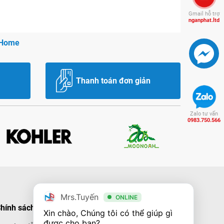
Gmail hỗ trợ
nganphat.ltd
 Home
Thanh toán đơn giản
Zalo tư vấn
0983.750.566
Mrs.Tuyến
ONLINE
hính sách mua hàng
Hình thức thanh toán
Xin chào, Chúng tôi có thể giúp gì 
được cho bạn?