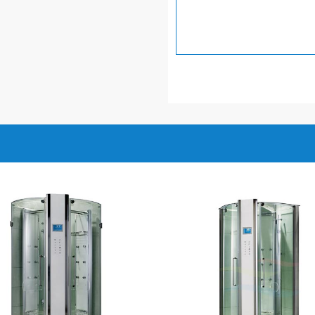
 tăng cường sức khỏe của
ạng và điều trị bệnh cảm