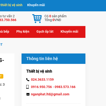
hiết bị vệ sinh
Khuyến mãi
o tư vấn 2
Có
0
sản phẩm
83.750.566
Tổng:
0
VNĐ
nhà bếp
Phụ kiện
Gạch ốp lát
Khuyến mãi
3T
Thông tin liên hệ
S-
Thiết bị vệ sinh
AT
024.3633.1159
c: 3
-
0916.950.756
0983.573.166
nganphat.ltd@gmail.com
c