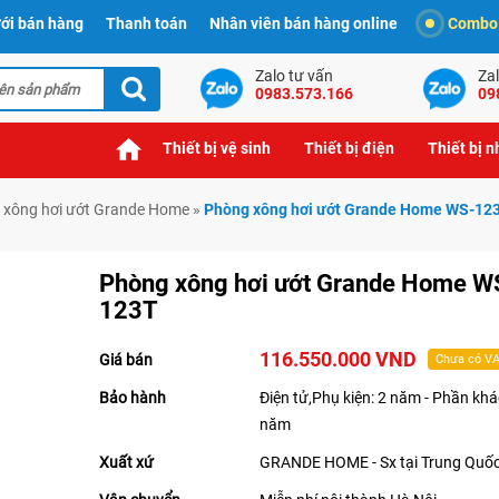
ới bán hàng
Thanh toán
Nhân viên bán hàng online
Combo t
Zalo tư vấn
Zal
0983.573.166
09
Thiết bị vệ sinh
Thiết bị điện
Thiết bị 
 xông hơi ướt Grande Home
»
Phòng xông hơi ướt Grande Home WS-12
Phòng xông hơi ướt Grande Home W
123T
116.550.000 VND
Giá bán
Chưa có V
Bảo hành
Điện tử,Phụ kiện: 2 năm - Phần khá
năm
Xuất xứ
GRANDE HOME - Sx tại Trung Quố