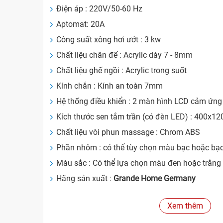
Điện áp : 220V/50-60 Hz
Aptomat: 20A
Công suất xông hơi ướt : 3 kw
Chất liệu chân đế : Acrylic dày 7 - 8mm
Chất liệu ghế ngồi : Acrylic trong suốt
Kính chắn : Kính an toàn 7mm
Hệ thống điều khiển : 2 màn hình LCD cảm ứng
Kích thước sen tắm trần (có đèn LED) : 400x1
Chất liệu vòi phun massage : Chrom ABS
Phần nhôm : có thể tùy chọn màu bạc hoặc bạc
Màu sắc : Có thể lựa chọn màu đen hoặc trắng
Hãng sản xuất :
Grande Home Germany
Sản xuất tại nhà máy
Grande Home China
Xem thêm
Tính năng