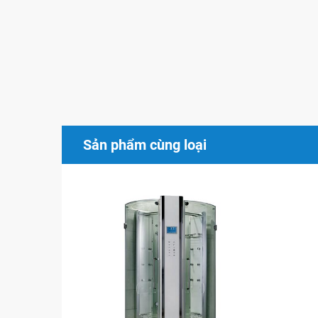
Hương liệu
: Xông hơi ướt bằng dầu hương liệu
bạn và giúp việc điều trị các rối loạn về tâm tr
lạnh.
Sản phẩm cùng loại