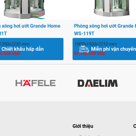
i màn hình hiển thị LCD
có thể nhanh chóng thay đổi
 xông hơi ướt Grande Home
Phòng xông hơi ướt Grande
 nút. Thật dễ dàng để hưởng
31T
WS-119T
c khỏe tốt hơn.
1350x2230 mm
1900x1900x2210 mm
ay liệu pháp màu sắc để cải
Chiết khấu hấp dẫn
Miễn phí vận chuyển
àu sắc khác nhau đem lại
90.000 VND
87.990.000 VND
Giới thiệu
C