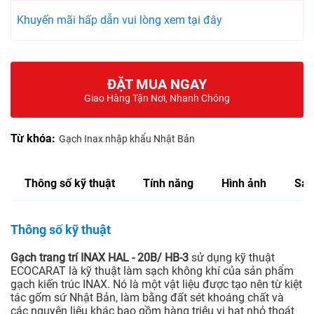
Khuyến mãi hấp dẫn vui lòng xem tại đây
ĐẶT MUA NGAY
Giao Hàng Tận Nơi, Nhanh Chóng
Từ khóa:
Gạch Inax nhập khẩu Nhật Bản
Thông số kỹ thuật
Tính năng
Hình ảnh
Sản
Thông số kỹ thuật
Gạch trang trí INAX HAL - 20B/ HB-3
sử dụng kỹ thuật
ECOCARAT là kỹ thuật làm sạch không khí của sản phẩm
gạch kiến trúc INAX. Nó là một vật liệu được tạo nên từ kiệt
tác gốm sứ Nhật Bản, làm bằng đất sét khoáng chất và
các nguyên liệu khác bao gồm hàng triệu vi hạt nhỏ thoát