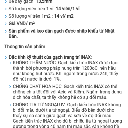
Bề dày gạch:
13,5mm
Số lượng viên trên 1 vỉ:
14 viên/1 vỉ
Số lượng vỉ trên 1m2 :
14 vỉ/ m2
Giá VND/ m²
Sản phẩm và keo dán gạch được nhập khẩu từ Nhật
Bản.
Thông tin sản phẩm
Đặc tính kỹ thuật của gạch trang trí INAX:
KHÔNG THẤM NƯỚC: Gạch kiến trúc INAX được tạo
thành bởi phương pháp nung trên 1200oC, nên hầu
như không hút nước. Khi ngâm trong nước 24h, thấy
độ hút nước là dưới 1%.
CHỐNG CHẤT HÓA HỌC: Gạch kiến trúc INAX có thể
chống chịu tốt đối với Acid và Kiềm. Ngâm trong dung
dịch hóa chất, ta thấy không hề có sự đổi màu.
CHỐNG TIA TỬ NGOẠI UV: Gạch kiến trúc INAX không
bị đổi màu dưới tia tử ngoại. Biểu đồ bên dưới cho
thấy sự so sánh giữa gạch và sơn về độ đổi màu.
Gạch kiến trúc INAX cho dù bị chiếu tia tử ngoại tương
đương trong vòng 40 năm thì màu sắc vẫn không hề