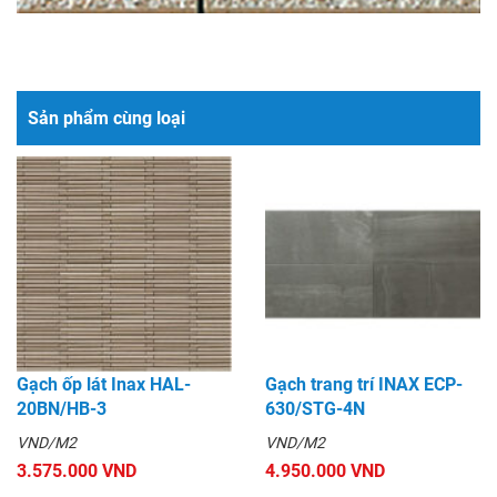
Sản phẩm cùng loại
Gạch ốp lát Inax HAL-
Gạch trang trí INAX ECP-
20BN/HB-3
630/STG-4N
VND/M2
VND/M2
3.575.000 VND
4.950.000 VND