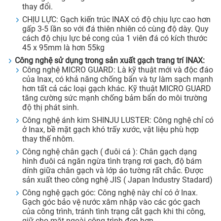
thay đổi.
CHỊU LỰC: Gạch kiến trúc INAX có độ chịu lực cao hơn
gấp 3-5 lần so với đá thiên nhiên có cùng độ dày. Quy
cách độ chịu lực bẻ cong của 1 viên đá có kích thước
45 x 95mm là hơn 55kg
Công nghệ sử dụng trong sản xuất gạch trang trí INAX:
Công nghệ MICRO GUARD: Là kỹ thuật mới và độc đáo
của Inax, có khả năng chống bẩn và tự làm sạch mạnh
hơn tất cả các loại gạch khác. Kỹ thuật MICRO GUARD
tăng cường sức mạnh chống bảm bẩn do môi trường
độ thị phát sinh.
Công nghệ ánh kim SHINJU LUSTER: Công nghệ chỉ có
ở Inax, bề mặt gạch khó trấy xước, vật liệu phù hợp
thay thế nhôm.
Công nghệ chân gạch ( đuôi cá ): Chân gạch dạng
hình đuôi cá ngăn ngừa tình trạng rơi gach, độ bám
dính giữa chân gạch và lớp áo tường rất chắc. Được
sản xuất theo công nghệ JIS ( Japan Industry Stadard)
Công nghệ gạch góc: Công nghệ này chỉ có ở Inax.
Gạch góc bảo vệ nước xâm nhập vào các góc gach
của công trình, tránh tình trạng cắt gạch khi thi công,
giữ cho mặt ngoài công trình đẹp hơn.