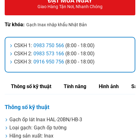
ĐẶT MUA NGAY
Giao Hàng Tận Nơi, Nhanh Chóng
Từ khóa:
Gạch Inax nhập khẩu Nhật Bản
CSKH 1:
0983 750 566
(8:00 - 18:00)
CSKH 2:
0983 573 166
(8:00 - 18:00)
CSKH 3:
0916 950 756
(8:00 - 18:00)
Thông số kỹ thuật
Tính năng
Hình ảnh
Sản
Thông số kỹ thuật
Gạch ốp lát Inax HAL-20BN/HB-3
Loại gạch: Gạch ốp tường
Hãng sản xuất: Inax