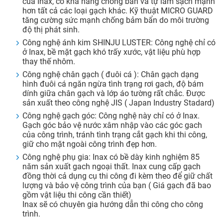
của Inax, có khả năng chống bẩn và tự làm sạch mạnh
hơn tất cả các loại gạch khác. Kỹ thuật MICRO GUARD
tăng cường sức mạnh chống bảm bẩn do môi trường
độ thị phát sinh.
Công nghệ ánh kim SHINJU LUSTER: Công nghệ chỉ có
ở Inax, bề mặt gạch khó trấy xước, vật liệu phù hợp
thay thế nhôm.
Công nghệ chân gạch ( đuôi cá ): Chân gạch dạng
hình đuôi cá ngăn ngừa tình trạng rơi gach, độ bám
dính giữa chân gạch và lớp áo tường rất chắc. Được
sản xuất theo công nghệ JIS ( Japan Industry Stadard)
Công nghệ gạch góc: Công nghệ này chỉ có ở Inax.
Gạch góc bảo vệ nước xâm nhập vào các góc gach
của công trình, tránh tình trạng cắt gạch khi thi công,
giữ cho mặt ngoài công trình đẹp hơn.
Công nghệ phụ gia: Inax có bề dày kinh nghiệm 85
năm sản xuất gach ngoại thất. Inax cung cấp gạch
đồng thời cả dụng cụ thi công đi kèm theo để giữ chất
lượng và bảo vệ công trình của bạn ( Giá gạch đã bao
gồm vật liệu thi công cần thiết)
Inax sẽ có chuyên gia hướng dẫn thi công cho công
trình.