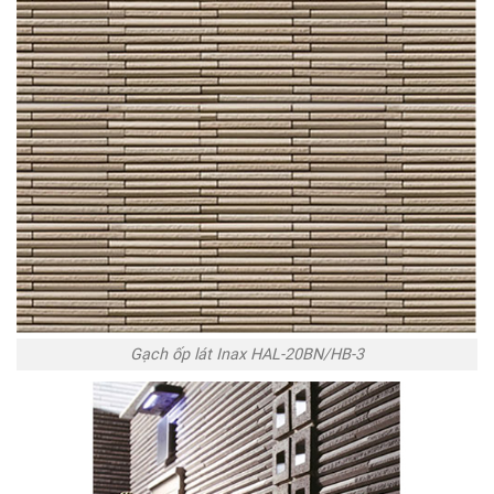
Gạch ốp lát Inax HAL-20BN/HB-3