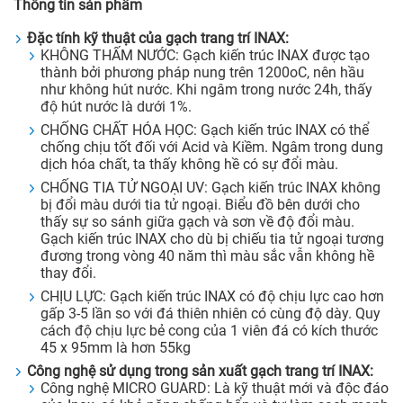
Thông tin sản phẩm
Đặc tính kỹ thuật của gạch trang trí INAX:
KHÔNG THẤM NƯỚC: Gạch kiến trúc INAX được tạo
thành bởi phương pháp nung trên 1200oC, nên hầu
như không hút nước. Khi ngâm trong nước 24h, thấy
độ hút nước là dưới 1%.
CHỐNG CHẤT HÓA HỌC: Gạch kiến trúc INAX có thể
chống chịu tốt đối với Acid và Kiềm. Ngâm trong dung
dịch hóa chất, ta thấy không hề có sự đổi màu.
CHỐNG TIA TỬ NGOẠI UV: Gạch kiến trúc INAX không
bị đổi màu dưới tia tử ngoại. Biểu đồ bên dưới cho
thấy sự so sánh giữa gạch và sơn về độ đổi màu.
Gạch kiến trúc INAX cho dù bị chiếu tia tử ngoại tương
đương trong vòng 40 năm thì màu sắc vẫn không hề
thay đổi.
CHỊU LỰC: Gạch kiến trúc INAX có độ chịu lực cao hơn
gấp 3-5 lần so với đá thiên nhiên có cùng độ dày. Quy
cách độ chịu lực bẻ cong của 1 viên đá có kích thước
45 x 95mm là hơn 55kg
Công nghệ sử dụng trong sản xuất gạch trang trí INAX:
Công nghệ MICRO GUARD: Là kỹ thuật mới và độc đáo