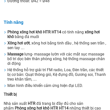
Đường thoát: Ø42 ÷ Ø48
Tính năng
Phòng xông hơi khô HTR HT14
có tính năng
xông hơi
khô
bằng đá muối
Xông hơi ướt
, xông hơi bằng tinh dầu , hệ thống sen trần ,
sen tay ….
Massage
lưng- massage lườn với các mắt sục massage
bố trí dọc bên thân phòng xông, hệ thống massage chân
di động
Hệ thống hỗ trợ giải trí FM radio, Loa, Đèn trần, các thiết
bị cơ bản: Quạt thông gió, Kệ đựng đồ, Gương soi, Thanh
treo khăn tắm, ….
Màn hình điều khiển cảm ứng hiện đại LED.
Thiết bị
Nhà sản xuất
HTR
đã trang bị đầy đủ cho sản
phẩm
Phòng xông hơi khô HTR HT14
những thiết bị cao