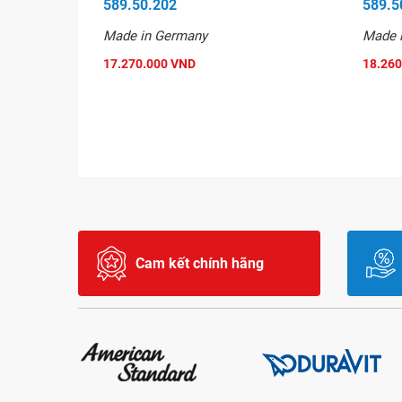
589.50.202
589.5
Made in Germany
Made 
17.270.000 VND
18.260
Cam kết chính hãng