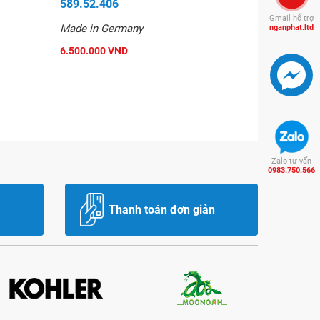
589.52.406
Gmail hỗ trợ
Made in Germany
nganphat.ltd
6.500.000 VND
Zalo tư vấn
0983.750.566
Thanh toán đơn giản