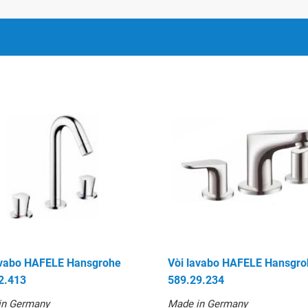
589.29.270
avabo HAFELE Hansgrohe
Vòi lavabo HAFELE Hansgro
2.413
589.29.234
in Germany
Made in Germany