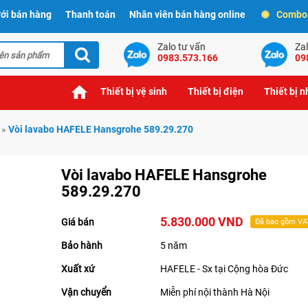
ới bán hàng
Thanh toán
Nhân viên bán hàng online
Combo t
Zalo tư vấn
Zal
0983.573.166
09
Thiết bị vệ sinh
Thiết bị điện
Thiết bị 
»
Vòi lavabo HAFELE Hansgrohe 589.29.270
Vòi lavabo HAFELE Hansgrohe
589.29.270
5.830.000 VND
Giá bán
Đã bao gồm VA
Bảo hành
5 năm
Xuất xứ
HAFELE - Sx tại Cộng hòa Đức
Vận chuyển
Miễn phí nội thành Hà Nội