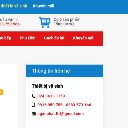
hiết bị vệ sinh
Khuyến mãi
o tư vấn 2
Có
0
sản phẩm
83.750.566
Tổng:
0
VNĐ
nhà bếp
Phụ kiện
Gạch ốp lát
Khuyến mãi
Thông tin liên hệ
Thiết bị vệ sinh
T
024.3633.1159
-
0916.950.756
0983.573.166
nganphat.ltd@gmail.com