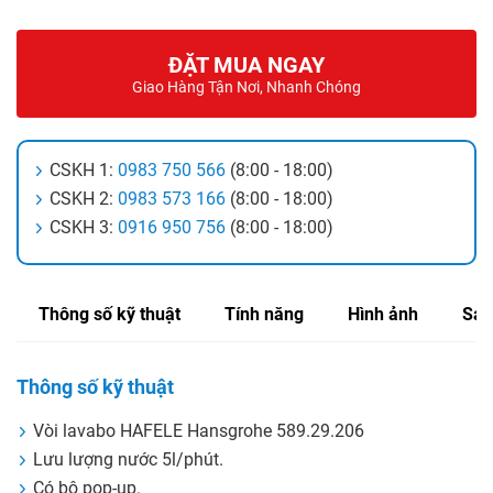
ĐẶT MUA NGAY
Giao Hàng Tận Nơi, Nhanh Chóng
CSKH 1:
0983 750 566
(8:00 - 18:00)
CSKH 2:
0983 573 166
(8:00 - 18:00)
CSKH 3:
0916 950 756
(8:00 - 18:00)
Thông số kỹ thuật
Tính năng
Hình ảnh
Sản
Thông số kỹ thuật
Vòi lavabo HAFELE Hansgrohe 589.29.206
Lưu lượng nước 5l/phút.
Có bộ pop-up.