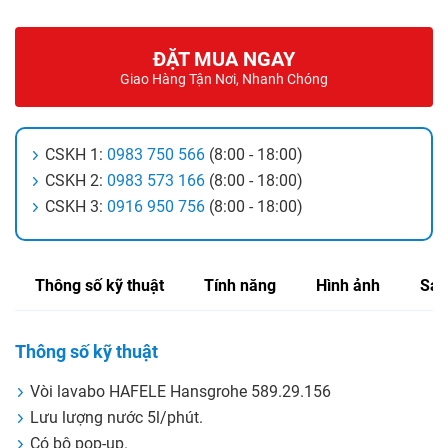
ĐẶT MUA NGAY
Giao Hàng Tận Nơi, Nhanh Chóng
CSKH 1:
0983 750 566
(8:00 - 18:00)
CSKH 2:
0983 573 166
(8:00 - 18:00)
CSKH 3:
0916 950 756
(8:00 - 18:00)
Thông số kỹ thuật
Tính năng
Hình ảnh
Sản
Thông số kỹ thuật
Vòi lavabo HAFELE Hansgrohe 589.29.156
Lưu lượng nước 5l/phút.
Có bộ pop-up.