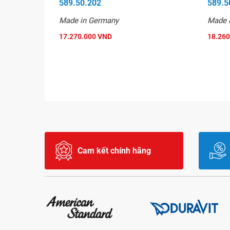
589.50.202
589.5
Made in Germany
Made 
17.270.000 VND
18.260
Cam kết chính hãng