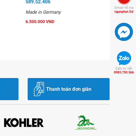
589.52.406
Gmail hỗ trợ
Made in Germany
nganphat.ltd
6.500.000 VND
Zalo tư vấn
0983.750.566
Thanh toán đơn giản