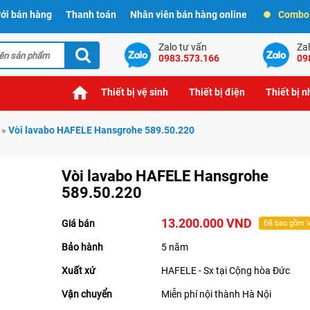
ới bán hàng
Thanh toán
Nhân viên bán hàng online
Combo t
Zalo tư vấn
Zal
0983.573.166
09
Thiết bị vệ sinh
Thiết bị điện
Thiết bị 
»
Vòi lavabo HAFELE Hansgrohe 589.50.220
Vòi lavabo HAFELE Hansgrohe
589.50.220
13.200.000 VND
Giá bán
Đã bao gồm 
Bảo hành
5 năm
Xuất xứ
HAFELE - Sx tại Cộng hòa Đức
Vận chuyển
Miễn phí nội thành Hà Nội