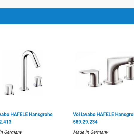
589.50.220
avabo HAFELE Hansgrohe
Vòi lavabo HAFELE Hansgro
2.413
589.29.234
in Germany
Made in Germany