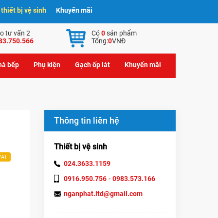
hiết bị vệ sinh
Khuyến mãi
o tư vấn 2
Có
0
sản phẩm
83.750.566
Tổng:
0
VNĐ
nhà bếp
Phụ kiện
Gạch ốp lát
Khuyến mãi
Thông tin liên hệ
Thiết bị vệ sinh
VAT
024.3633.1159
-
0916.950.756
0983.573.166
nganphat.ltd@gmail.com