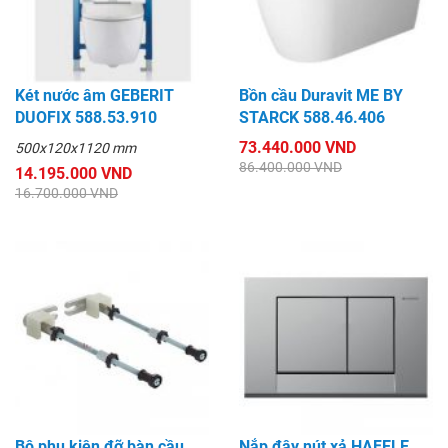
Két nước âm GEBERIT
Bồn cầu Duravit ME BY
DUOFIX 588.53.910
STARCK 588.46.406
73.440.000 VND
500x120x1120 mm
86.400.000 VND
14.195.000 VND
16.700.000 VND
Bộ phụ kiện đỡ bàn cầu
Nắp đậy nút xả HAFELE