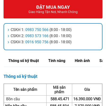
ĐẶT MUA NGAY
Giao Hàng Tận Nơi, Nhanh Chóng
CSKH 1:
0983 750 566
(8:00 - 18:00)
CSKH 2:
0983 573 166
(8:00 - 18:00)
CSKH 3:
0916 950 756
(8:00 - 18:00)
Thông số kỹ thuật
Tính năng
Hình ảnh
Sản
Thông số kỹ thuật
Mã sản
Tên sản phẩm
Gía
phẩm
Bồn cầu
588.45.471
16.390.000 VNĐ