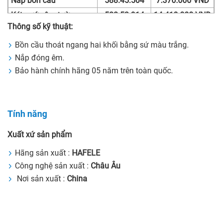
Nắp bồn cầu
588.45.504
7.370.000 VNĐ
Két nước âm tường
588.53.914
14.410.000 VNĐ
Thông số kỹ thuật:
Nắp đậy nút xả
588.53.500
2.420.000 VNĐ
Bộ phụ kiện đỡ bàn
Bồn cầu thoát ngang hai khối bằng sứ màu trắng.
588.53.991
990.000 VNĐ
cầu
Nắp đóng êm.
Trọn bộ sản phẩm
41.580.000 VNĐ
Bảo hành chính hãng 05 năm trên toàn quốc.
Tính năng
Xuất xứ sản phẩm
Hãng sản xuất :
HAFELE
Công nghệ sản xuất :
Châu Âu
Nơi sản xuất :
China