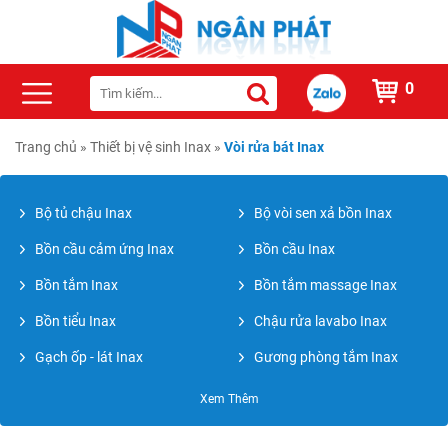
0
Trang chủ
»
Thiết bị vệ sinh Inax
»
Vòi rửa bát Inax
Bộ tủ chậu Inax
Bộ vòi sen xả bồn Inax
Bồn cầu cảm ứng Inax
Bồn cầu Inax
Bồn tắm Inax
Bồn tắm massage Inax
Bồn tiểu Inax
Chậu rửa lavabo Inax
Gạch ốp - lát Inax
Gương phòng tắm Inax
Máy sấy tay Inax
Nắp rửa điện tử Inax
Xem Thêm
Phụ kiện phòng tắm Inax
Sen cây tắm Inax