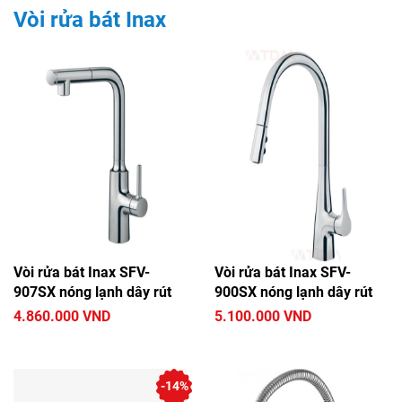
Vòi rửa bát Inax
Sen tắm Inax
Van xả cảm ứng Inax
Van xả nhấn Inax
Vòi rửa bát Inax
Vòi rửa lavabo cảm ứng Inax
Vòi rửa lavabo Inax
Vòi xả lạnh Inax
Vòi xịt toilet Inax
Vòi rửa bát Inax SFV-
Vòi rửa bát Inax SFV-
907SX nóng lạnh dây rút
900SX nóng lạnh dây rút
4.860.000 VND
5.100.000 VND
-14%