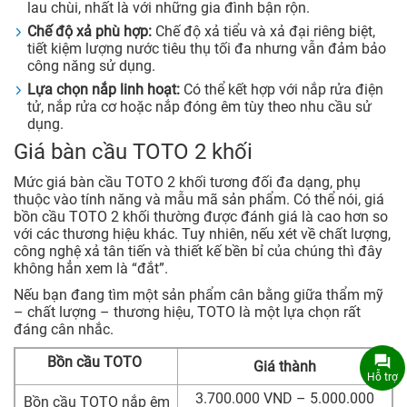
lau chùi, nhất là với những gia đình bận rộn.
Chế độ xả phù hợp:
Chế độ xả tiểu và xả đại riêng biệt,
tiết kiệm lượng nước tiêu thụ tối đa nhưng vẫn đảm bảo
công năng sử dụng.
Lựa chọn nắp linh hoạt:
Có thể kết hợp với nắp rửa điện
tử, nắp rửa cơ hoặc nắp đóng êm tùy theo nhu cầu sử
dụng.
Giá bàn cầu TOTO 2 khối
Mức giá bàn cầu TOTO 2 khối tương đối đa dạng, phụ
thuộc vào tính năng và mẫu mã sản phẩm. Có thể nói, giá
bồn cầu TOTO 2 khối thường được đánh giá là cao hơn so
với các thương hiệu khác. Tuy nhiên, nếu xét về chất lượng,
công nghệ xả tân tiến và thiết kế bền bỉ của chúng thì đây
không hẳn xem là “đắt”.
Nếu bạn đang tìm một sản phẩm cân bằng giữa thẩm mỹ
– chất lượng – thương hiệu, TOTO là một lựa chọn rất
đáng cân nhắc.
Bồn cầu TOTO
Giá thành
Hỗ trợ
3.700.000 VND – 5.000.000
Bồn cầu TOTO nắp êm