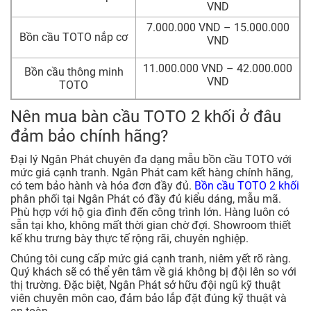
VND
7.000.000 VND – 15.000.000
Bồn cầu TOTO nắp cơ
VND
11.000.000 VND – 42.000.000
Bồn cầu thông minh
VND
TOTO
Nên mua bàn cầu TOTO 2 khối ở đâu
đảm bảo chính hãng?
Đại lý Ngân Phát chuyên đa dạng mẫu bồn cầu TOTO với
mức giá cạnh tranh. Ngân Phát cam kết hàng chính hãng,
có tem bảo hành và hóa đơn đầy đủ.
Bồn cầu TOTO 2 khối
phân phối tại Ngân Phát có đầy đủ kiểu dáng, mẫu mã.
Phù hợp với hộ gia đình đến công trình lớn. Hàng luôn có
sẵn tại kho, không mất thời gian chờ đợi. Showroom thiết
kế khu trưng bày thực tế rộng rãi, chuyên nghiệp.
Chúng tôi cung cấp mức giá cạnh tranh, niêm yết rõ ràng.
Quý khách sẽ có thể yên tâm về giá không bị đội lên so với
thị trường. Đặc biệt, Ngân Phát sở hữu đội ngũ kỹ thuật
viên chuyên môn cao, đảm bảo lắp đặt đúng kỹ thuật và