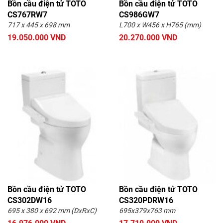
Bồn cầu điện tử TOTO
Bồn cầu điện tử TOTO
CS767RW7
CS986GW7
717 x 445 x 698 mm
L700 x W456 x H765 (mm)
19.050.000 VND
20.270.000 VND
Bồn cầu điện tử TOTO
Bồn cầu điện tử TOTO
CS302DW16
CS320PDRW16
695 x 380 x 692 mm (DxRxC)
695x379x763 mm