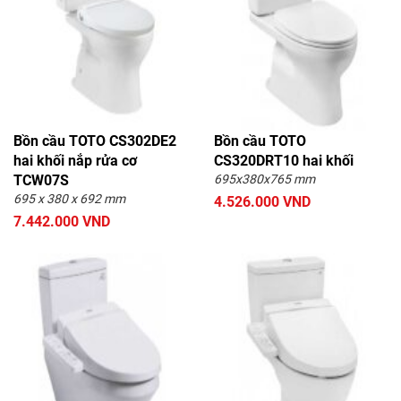
Bồn cầu TOTO CS302DE2
Bồn cầu TOTO
hai khối nắp rửa cơ
CS320DRT10 hai khối
TCW07S
695x380x765 mm
695 x 380 x 692 mm
4.526.000 VND
7.442.000 VND