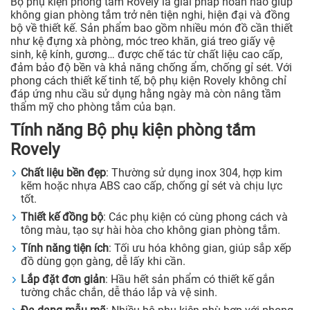
Bộ phụ kiện phòng tắm Rovely là giải pháp hoàn hảo giúp
không gian phòng tắm trở nên tiện nghi, hiện đại và đồng
bộ về thiết kế. Sản phẩm bao gồm nhiều món đồ cần thiết
như kệ đựng xà phòng, móc treo khăn, giá treo giấy vệ
sinh, kệ kính, gương… được chế tác từ chất liệu cao cấp,
đảm bảo độ bền và khả năng chống ẩm, chống gỉ sét. Với
phong cách thiết kế tinh tế, bộ phụ kiện Rovely không chỉ
đáp ứng nhu cầu sử dụng hằng ngày mà còn nâng tầm
thẩm mỹ cho phòng tắm của bạn.
Tính năng Bộ phụ kiện phòng tắm
Rovely
Chất liệu bền đẹp
: Thường sử dụng inox 304, hợp kim
kẽm hoặc nhựa ABS cao cấp, chống gỉ sét và chịu lực
tốt.
Thiết kế đồng bộ
: Các phụ kiện có cùng phong cách và
tông màu, tạo sự hài hòa cho không gian phòng tắm.
Tính năng tiện ích
: Tối ưu hóa không gian, giúp sắp xếp
đồ dùng gọn gàng, dễ lấy khi cần.
Lắp đặt đơn giản
: Hầu hết sản phẩm có thiết kế gắn
tường chắc chắn, dễ tháo lắp và vệ sinh.