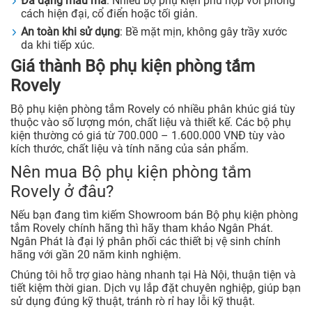
Đa dạng mẫu mã
: Nhiều bộ phụ kiện phù hợp với phong
cách hiện đại, cổ điển hoặc tối giản.
An toàn khi sử dụng
: Bề mặt mịn, không gây trầy xước
da khi tiếp xúc.
Giá thành Bộ phụ kiện phòng tắm
Rovely
Bộ phụ kiện phòng tắm Rovely có nhiều phân khúc giá tùy
thuộc vào số lượng món, chất liệu và thiết kế. Các bộ phụ
kiện thường có giá từ 700.000 – 1.600.000 VNĐ tùy vào
kích thước, chất liệu và tính năng của sản phẩm.
Nên mua Bộ phụ kiện phòng tắm
Rovely ở đâu?
Nếu bạn đang tìm kiếm Showroom bán Bộ phụ kiện phòng
tắm Rovely chính hãng thì hãy tham khảo Ngân Phát.
Ngân Phát là đại lý phân phối các thiết bị vệ sinh chính
hãng với gần 20 năm kinh nghiệm.
Chúng tôi hỗ trợ giao hàng nhanh tại Hà Nội, thuận tiện và
tiết kiệm thời gian. Dịch vụ lắp đặt chuyên nghiệp, giúp bạn
sử dụng đúng kỹ thuật, tránh rò rỉ hay lỗi kỹ thuật.