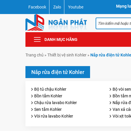
Mạng lư
Facebook
Zalo
Youtube
DANH MỤC HÃNG
Trang chủ
»
Thiết bị vệ sinh Kohler
»
Nắp rửa điện tử Kohle
Nắp rửa điện tử Kohler
Bộ tủ chậu Kohler
Bộ vòi sen
Bồn tắm Kohler
Bồn tắm 
Chậu rửa lavabo Kohler
Nắp rửa đ
Sen tắm Kohler
Van xả cả
Vòi rửa lavabo Kohler
Vòi xịt toi