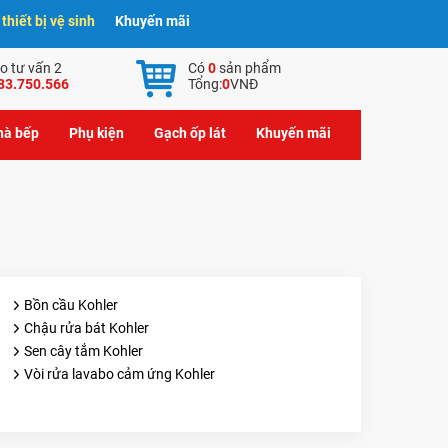
hiết bị vệ sinh
Khuyến mãi
o tư vấn 2
Có
0
sản phẩm
83.750.566
Tổng:
0
VNĐ
nhà bếp
Phụ kiện
Gạch ốp lát
Khuyến mãi
Bồn cầu Kohler
Chậu rửa bát Kohler
Sen cây tắm Kohler
Vòi rửa lavabo cảm ứng Kohler