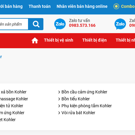
ới bán hàng
Thanh toán
Nhân viên bán hàng online
Combo t
Zalo tư vấn
Zal
0983.573.166
09
Thiết bị vệ sinh
Thiết bị điện
Thiết bị 
r
 xả bồn Kohler
Bồn cầu cảm ứng Kohler
massage Kohler
Bồn tiểu Kohler
iện tử Kohler
Phụ kiện phòng tắm Kohler
m ứng Kohler
Vòi rửa bát Kohler
let Kohler