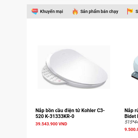
Khuyến mại
Sản phẩm bán chạy
S
Nắp bồn cầu điện tử Kohler C3-
Nắp r
520 K-31333KR-0
Bidet
515*4
39.543.900 VND
9.500.