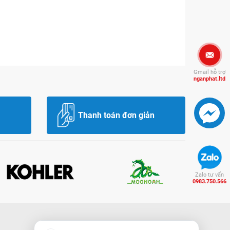
Gmail hỗ trợ
nganphat.ltd
Thanh toán đơn giản
Zalo tư vấn
0983.750.566