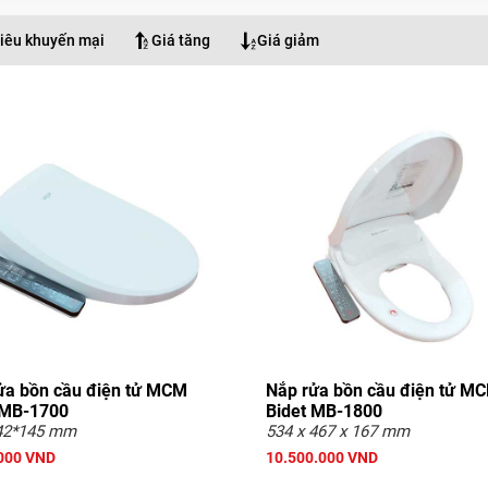
iêu khuyến mại
Giá tăng
Giá giảm
ửa bồn cầu điện tử MCM
Nắp rửa bồn cầu điện tử M
 MB-1700
Bidet MB-1800
42*145 mm
534 x 467 x 167 mm
000 VND
10.500.000 VND