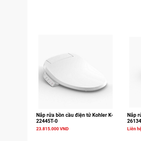
Nắp rửa bồn cầu điện tử Kohler K-
Nắp r
22445T-0
26134
23.815.000 VND
Liên h