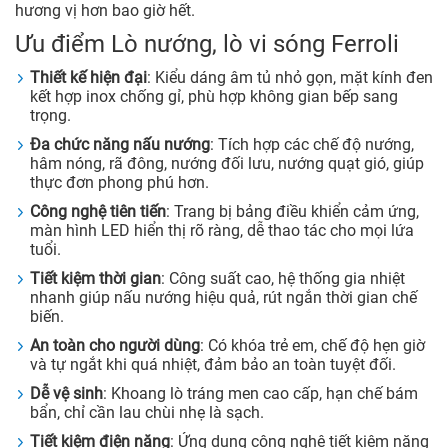
hương vị hơn bao giờ hết.
Ưu điểm Lò nướng, lò vi sóng Ferroli
Thiết kế hiện đại
: Kiểu dáng âm tủ nhỏ gọn, mặt kính đen
kết hợp inox chống gỉ, phù hợp không gian bếp sang
trọng.
Đa chức năng nấu nướng
: Tích hợp các chế độ nướng,
hâm nóng, rã đông, nướng đối lưu, nướng quạt gió, giúp
thực đơn phong phú hơn.
Công nghệ tiên tiến
: Trang bị bảng điều khiển cảm ứng,
màn hình LED hiển thị rõ ràng, dễ thao tác cho mọi lứa
tuổi.
Tiết kiệm thời gian
: Công suất cao, hệ thống gia nhiệt
nhanh giúp nấu nướng hiệu quả, rút ngắn thời gian chế
biến.
An toàn cho người dùng
: Có khóa trẻ em, chế độ hẹn giờ
và tự ngắt khi quá nhiệt, đảm bảo an toàn tuyệt đối.
Dễ vệ sinh
: Khoang lò tráng men cao cấp, hạn chế bám
bẩn, chỉ cần lau chùi nhẹ là sạch.
Tiết kiệm điện năng
: Ứng dụng công nghệ tiết kiệm năng