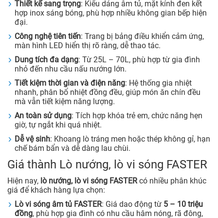
Thiết kế sang trọng
: Kiểu dáng âm tủ, mặt kính đen kết
hợp inox sáng bóng, phù hợp nhiều không gian bếp hiện
đại.
Công nghệ tiên tiến
: Trang bị bảng điều khiển cảm ứng,
màn hình LED hiển thị rõ ràng, dễ thao tác.
Dung tích đa dạng
: Từ 25L – 70L, phù hợp từ gia đình
nhỏ đến nhu cầu nấu nướng lớn.
Tiết kiệm thời gian và điện năng
: Hệ thống gia nhiệt
nhanh, phân bổ nhiệt đồng đều, giúp món ăn chín đều
mà vẫn tiết kiệm năng lượng.
An toàn sử dụng
: Tích hợp khóa trẻ em, chức năng hẹn
giờ, tự ngắt khi quá nhiệt.
Dễ vệ sinh
: Khoang lò tráng men hoặc thép không gỉ, hạn
chế bám bẩn và dễ dàng lau chùi.
Giá thành Lò nướng, lò vi sóng FASTER
Hiện nay,
lò nướng, lò vi sóng FASTER
có nhiều phân khúc
giá để khách hàng lựa chọn:
Lò vi sóng âm tủ FASTER
: Giá dao động từ
5 – 10 triệu
đồng
, phù hợp gia đình có nhu cầu hâm nóng, rã đông,