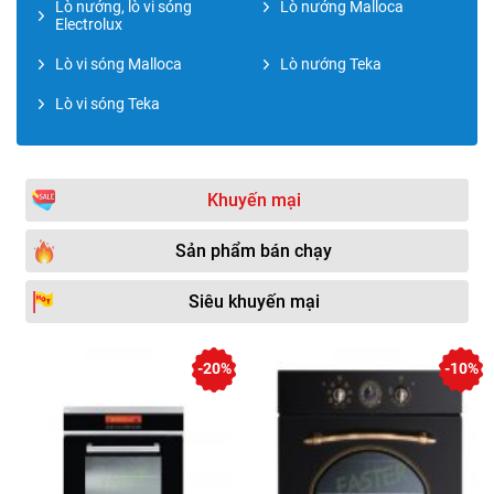
Lò nướng, lò vi sóng
Lò nướng Malloca
Electrolux
Lò vi sóng Malloca
Lò nướng Teka
Lò vi sóng Teka
Khuyến mại
Sản phẩm bán chạy
Siêu khuyến mại
-20%
-10%