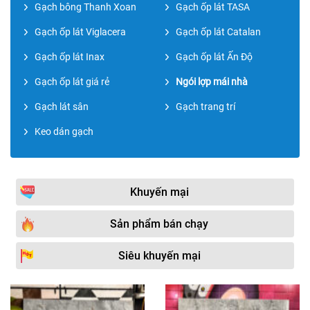
Gạch bông Thanh Xoan
Gạch ốp lát TASA
Gạch ốp lát Viglacera
Gạch ốp lát Catalan
Gạch ốp lát Inax
Gạch ốp lát Ấn Độ
Gạch ốp lát giá rẻ
Ngói lợp mái nhà
Gạch lát sân
Gạch trang trí
Keo dán gạch
Khuyến mại
Sản phẩm bán chạy
Siêu khuyến mại