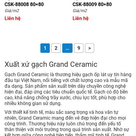
CSK-88008 80×80
CSK-88009 80×80
Giá/m2
Giá/m2
Liên hệ
Liên hệ
1
2
…
9
>
Xuất xứ gạch Grand Ceramic
Gạch Grand Ceramic là thương hiệu gạch ốp lát uy tín hàng
đầu tại Việt Nam, nổi tiếng với chất lượng cao và mẫu mã
đa dạng. Sản phẩm sản xuất trên dây chuyền công nghệ
hiện đại, đáp ứng các tiêu chuẩn quốc tế. Gạch có độ bền
cao, khả năng chống trầy xước, chịu lực tốt, phù hợp cho
nhiều không gian sử dụng.
Với thiết kế tinh tế, màu sắc sang trọng và hoa văn tự
nhiên, Grand Ceramic mang đến vẻ đẹp hiện đại cho mọi
công trình. Thương hiệu này luôn chú trọng đến yếu tố
thân thiện với môi trường trong quá trình sản xuất. Nhờ sự
kết hợp giữa công nghệ tiên tiến, thẩm mỹ tinh tế, Grand