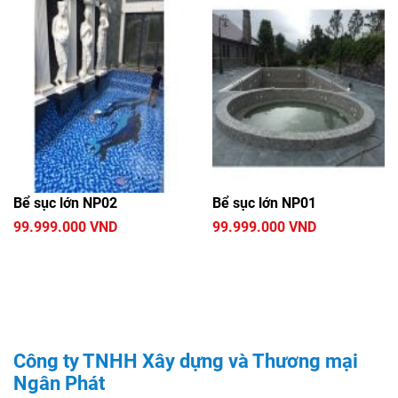
Bể sục lớn NP02
Bể sục lớn NP01
99.999.000 VND
99.999.000 VND
Công ty TNHH Xây dựng và Thương mại
Ngân Phát