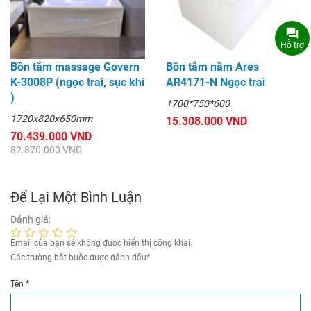
Hỗ trợ
Bồn tắm massage Govern
Bồn tắm nằm Ares
K-3008P (ngọc trai, sục khí
AR4171-N Ngọc trai
)
1700*750*600
1720x820x650mm
15.308.000 VND
70.439.000 VND
82.870.000 VND
Để Lại Một Bình Luận
Đánh giá:
Email của bạn sẽ không được hiển thị công khai.
Các trường bắt buộc được đánh dấu
*
Tên
*