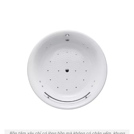
Bồn tắm xây chỉ có lòng bồn mà không có chân yếm, khung