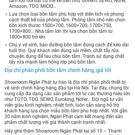
tắm lớn nổi bật có thể kể đến như Govern, SEWO, Nofer,
Amazon, TDO, MICIO…
Lựa chọn loại bồn tắm phù hợp với diện tích và phong
cách thiết kế của phòng tắm. Phòng tắm nhỏ nên chọn
bồn kích thước 1500×700, 1600×700, 1700×750,
1700×800… Nhà tắm lớn thì lựa chọn bồn tắm từ
1800×800 trở lên.
Chú ý vệ sinh, bảo dưỡng bồn tắm đúng cách để kéo dài
tuổi thọ. Quý khách nên dùng vải mềm, chất tẩy rửa
chuyên dụng để lau chùi bồn tắm. Tránh sử dụng chất
tẩy rửa mạnh làm hỏng lớp phủ bồn tắm.
Địa chỉ phân phối bồn tắm chính hãng, giá tốt
Showroom Ngân Phát tự hào là địa chỉ phân phối thiết bị
vệ sinh chính hãng hàng đầu tại Hà Nội. Tại đây, chúng tôi
cung cấp đa dạng các sản phẩm tới từ các thương hiệu lớn
như TOTO, TDO, SEWO, Euroking, Nofer… Đội ngũ tư vấn
viên giàu kinh nghiệm, nhiệt tình, luôn sẵn sàng hỗ trợ
khách hàng lựa chọn mẫu bồn tắm phù hợp nhất. Với gần
20 năm kinh nghiệm, Ngân Phát cam kết mang đến sản
phẩm chất lượng với giá thành cạnh tranh nhất.
Hãy ghé thăm Showroom Ngân Phát tại số 15 – Thanh