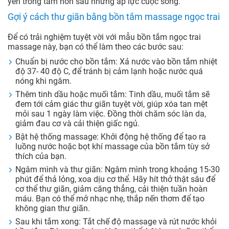
yên trong tâm hồn sau những áp lực cuộc sống.
Gợi ý cách thư giãn bằng bồn tắm massage ngọc trai
Để có trải nghiệm tuyệt vời với mẫu bồn tắm ngọc trai
massage này, bạn có thể làm theo các bước sau:
Chuẩn bị nước cho bồn tắm: Xả nước vào bồn tắm nhiệt
độ 37- 40 độ C, để tránh bị cảm lạnh hoặc nước quá
nóng khi ngâm.
Thêm tinh dầu hoặc muối tắm: Tinh dầu, muối tắm sẽ
đem tới cảm giác thư giãn tuyệt vời, giúp xóa tan mệt
mỏi sau 1 ngày làm việc. Đồng thời chăm sóc làn da,
giảm đau cơ và cải thiện giấc ngủ.
Bật hệ thống massage: Khởi động hệ thống để tạo ra
luồng nước hoặc bọt khí massage của bồn tắm tùy sở
thích của bạn.
Ngâm mình và thư giãn: Ngâm mình trong khoảng 15-30
phút để thả lỏng, xoa dịu cơ thể. Hãy hít thở thật sâu để
cơ thể thư giãn, giảm căng thẳng, cải thiện tuần hoàn
máu. Bạn có thể mở nhạc nhẹ, thắp nến thơm để tạo
không gian thư giãn.
Sau khi tắm xong: Tắt chế độ massage và rút nước khỏi