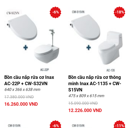
-6%
-18%
Bồn cầu nắp rửa cơ Inax
Bồn cầu nắp rửa cơ thông
AC-22P + CW-S32VN
minh Inax AC-1135 + CW-
640 x 366 x 638 mm
S15VN
475 x 809 x 615 mm
17.380.000 VND
15.090.000 VND
16.260.000 VND
12.226.000 VND
-6%
-11%