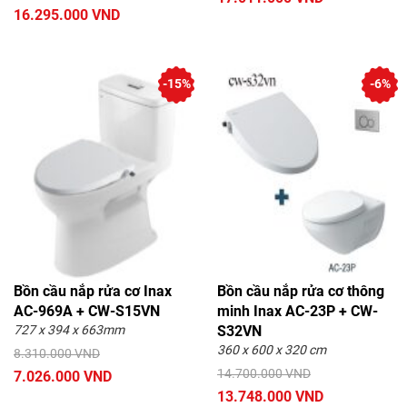
16.295.000 VND
-15%
-6%
Bồn cầu nắp rửa cơ Inax
Bồn cầu nắp rửa cơ thông
AC-969A + CW-S15VN
minh Inax AC-23P + CW-
727 x 394 x 663mm
S32VN
360 x 600 x 320 cm
8.310.000 VND
14.700.000 VND
7.026.000 VND
13.748.000 VND