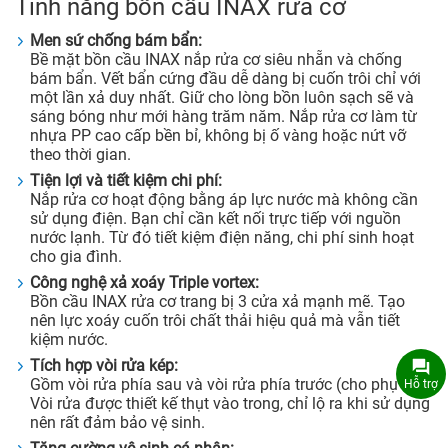
Tính năng bồn cầu INAX rửa cơ
Men sứ chống bám bẩn:
Bề mặt bồn cầu INAX nắp rửa cơ siêu nhẵn và chống
bám bẩn. Vết bẩn cứng đầu dễ dàng bị cuốn trôi chỉ với
một lần xả duy nhất. Giữ cho lòng bồn luôn sạch sẽ và
sáng bóng như mới hàng trăm năm. Nắp rửa cơ làm từ
nhựa PP cao cấp bền bỉ, không bị ố vàng hoặc nứt vỡ
theo thời gian.
Tiện lợi và tiết kiệm chi phí:
Nắp rửa cơ hoạt động bằng áp lực nước mà không cần
sử dụng điện. Bạn chỉ cần kết nối trực tiếp với nguồn
nước lạnh. Từ đó tiết kiệm điện năng, chi phí sinh hoạt
cho gia đình.
Công nghệ xả xoáy Triple vortex:
Bồn cầu INAX rửa cơ trang bị 3 cửa xả mạnh mẽ. Tạo
nên lực xoáy cuốn trôi chất thải hiệu quả mà vẫn tiết
kiệm nước.
Tích hợp vòi rửa kép:
Gồm vòi rửa phía sau và vòi rửa phía trước (cho phụ nữ).
Hỗ trợ
Vòi rửa được thiết kế thụt vào trong, chỉ lộ ra khi sử dụng
nên rất đảm bảo vệ sinh.