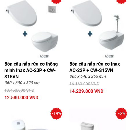
Bồn cầu nắp rửa cơ thông
Bồn cầu nắp rửa cơ Inax
minh Inax AC-23P + CW-
AC-22P + CW-S15VN
S15VN
366 x 640 x 365 mm
360 x 600 x 320 cm
16.160.000 VND
13.450.000 VND
14.229.000 VND
12.580.000 VND
-14%
-5%