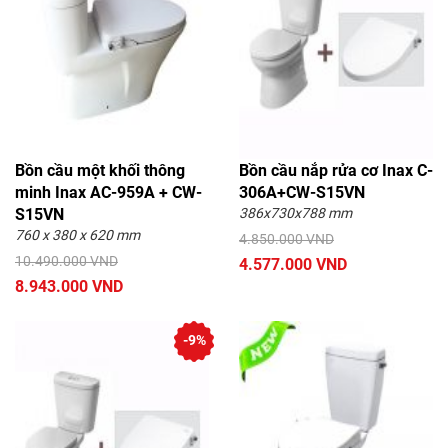
Bồn cầu một khối thông
Bồn cầu nắp rửa cơ Inax C-
minh Inax AC-959A + CW-
306A+CW-S15VN
S15VN
386x730x788 mm
760 x 380 x 620 mm
4.850.000 VND
10.490.000 VND
4.577.000 VND
8.943.000 VND
-9%