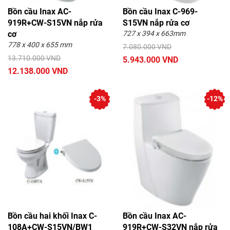
Bồn cầu Inax AC-
Bồn cầu Inax C-969-
919R+CW-S15VN nắp rửa
S15VN nắp rửa cơ
cơ
727 x 394 x 663mm
778 x 400 x 655 mm
7.080.000 VND
13.710.000 VND
5.943.000 VND
12.138.000 VND
-3%
-12%
Bồn cầu hai khối Inax C-
Bồn cầu Inax AC-
108A+CW-S15VN/BW1
919R+CW-S32VN nắp rửa