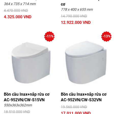
364 x 735 x 714 mm
cơ
778 x 400 x 655 mm
4.470.000 VND
14.790.000 VND
4.325.000 VND
12.922.000 VND
-11%
-13%
Bồn cầu Inax+nắp rửa cơ
Bồn cầu Inax+nắp rửa cơ
AC-952VN/CW-S15VN
AC-952VN/CW-S32VN
550x363x362mm
19.560.000 VND
18.510.000 VND
17.011.000 VND