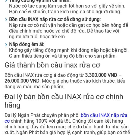
Tăng cường vệ sinh cá nhân:
Nước có tác dụng làm sạch tốt hơn so với giấy vệ sinh.
Hạn chế vi khuẩn, tránh kích ứng da cho người dùng.
Bồn cầu INAX nắp rửa cơ dễ dàng sử dụng:
Nắp rửa cơ có nút vặn hoặc cần gạt cơ học bên hông để
điều chỉnh mức nước và chế độ rửa. Dễ thao tác với
người lớn tuổi hoặc trẻ em.
Nắp đóng êm ái:
Không gây tiếng động mạnh khi đóng nắp hoặc bệ ngồi.
Giảm thiểu tiếng ồn và tăng độ bền cho sản phẩm.
Giá thành bồn cầu inax rửa cơ
Bồn cầu INAX rửa cơ giá dao động từ
3.300.000 VND –
26.000.000 VND
. Mức giá phụ thuộc vào kích thước, kiểu
dáng và mẫu mã sản phẩm.
Đại lý bán bồn cầu INAX rửa cơ chính
hãng
Đại lý Ngân Phát chuyên phân phối
bồn cầu INAX nắp rửa
cơ
chính hãng 100% với giá tốt. Chúng tôi cam kết hàng
chính hãng, đầy đủ tem mác, chế độ bảo hành từ nhà sản
xuất. Ngân Phát bán giá hợp lý, cạnh tranh, giúp bạn có thể