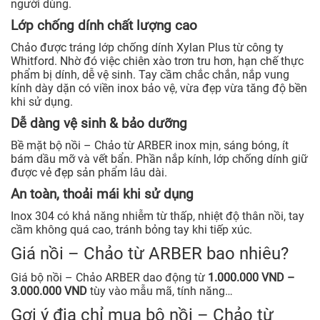
người dùng.
Lớp chống dính chất lượng cao
Chảo được tráng lớp chống dính Xylan Plus từ công ty
Whitford. Nhờ đó việc chiên xào trơn tru hơn, hạn chế thực
phẩm bị dính, dễ vệ sinh. Tay cầm chắc chắn, nắp vung
kính dày dặn có viền inox bảo vệ, vừa đẹp vừa tăng độ bền
khi sử dụng.
Dễ dàng vệ sinh & bảo dưỡng
Bề mặt bộ nồi – Chảo từ ARBER inox mịn, sáng bóng, ít
bám dầu mỡ và vết bẩn. Phần nắp kính, lớp chống dính giữ
được vẻ đẹp sản phẩm lâu dài.
An toàn, thoải mái khi sử dụng
Inox 304 có khả năng nhiễm từ thấp, nhiệt độ thân nồi, tay
cầm không quá cao, tránh bỏng tay khi tiếp xúc.
Giá nồi – Chảo từ ARBER bao nhiêu?
Giá bộ nồi – Chảo ARBER dao động từ
1.000.000 VND –
3.000.000 VND
tùy vào mẫu mã, tính năng…
Gợi ý địa chỉ mua bộ nồi – Chảo từ