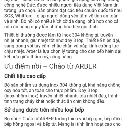
công nghệ Đức, được nhiều người tiêu dùng Việt Nam tin
tưởng lựa chọn. Sản phẩm đạt các tiêu chuẩn quốc tế như
SGS, Whitford… giúp người dùng yên tâm về tính an toàn
vệ sinh. Bộ nồi có nhiều kích cỡ đa dạng, phù hợp cho cả
nấu ăn hàng ngày lẫn những bữa tiệc gia đình.
Thiết bị thường được làm từ inox 304 không gỉ, truyền
nhiệt nhanh, giữ nhiệt tốt nhờ đáy 3 lớp. Thiết kế hiện đại,
sang trọng với tay cầm chắc chắn và nắp kính cường lực
chịu nhiệt. Arber là lựa chọn lý tưởng cho căn bếp hiện đại,
kết hợp giữa thẩm mỹ, công năng.
Ưu điểm nồi – Chảo từ ARBER
Chất liệu cao cấp
Bộ sản phẩm sử dụng inox 304 không gỉ, khả năng chống
oxy hóa tốt, an toàn cho thực phẩm. Đáy 3 lớp
(inox‑nhôm‑inox) truyền nhiệt nhanh, tỏa nhiệt đều, tránh
tình trạng cháy khét hoặc thức ăn chín không đều.
Sử dụng được trên nhiều loại bếp
Bộ nồi – Chảo từ ARBER tương thích với bếp gas, bếp điện,
bếp hồng ngoại và bếp từ. Mang lại tính linh hoạt cao cho