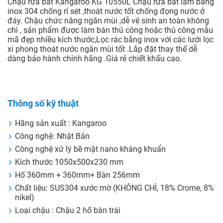
Chậu rửa bát Kangaroo KG 10550L Chậu rửa bát làm bằng
inox 304 chống rỉ sét ,thoát nước tốt chống đọng nước ở
đáy. Chậu chức năng ngăn mùi ,dễ vệ sinh an toàn không
chì , sản phẩm được làm bán thủ công hoặc thủ công mẫu
mã đẹp nhiều kích thước,Lọc rác bằng inox với các lưới lọc
xi phong thoát nước ngăn mùi tốt .Lắp đặt thay thế dễ
dàng bảo hành chính hãng .Giá rẻ chiết khấu cao.
Thông số kỹ thuật
Hãng sản xuất : Kangaroo
Công nghệ: Nhật Bản
Công nghệ xử lý bề mặt nano kháng khuẩn
Kích thước 1050x500x230 mm
Hố 360mm + 360mm+ Bàn 256mm
Chất liệu: SUS304 xước mờ (KHÔNG CHÌ, 18% Crome, 8%
nikel)
Loại chậu : Chậu 2 hố bàn trái