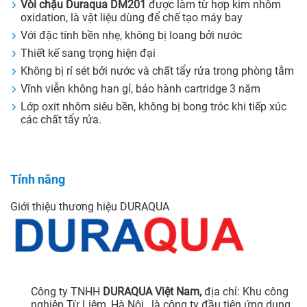
Vòi chậu Duraqua DM201
được làm từ hợp kim nhôm
oxidation, là vật liệu dùng để chế tạo máy bay
Với đặc tính bền nhẹ, không bị loang bởi nước
Thiết kế sang trọng hiện đại
Không bị rỉ sét bởi nước và chất tẩy rửa trong phòng tắm
Vĩnh viễn không han gỉ, bảo hành cartridge 3 năm
Lớp oxit nhôm siêu bền, không bị bong tróc khi tiếp xúc
các chất tẩy rửa.
Tính năng
Giới thiệu thương hiệu DURAQUA
Công ty TNHH
DURAQUA
Việt Nam,
địa chỉ: Khu công
nghiệp Từ Liêm, Hà Nội , là công ty đầu tiên ứng dụng