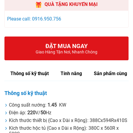
QUÀ TẶNG KHUYẾN MẠI
Please call: 0916.950.756
ĐẶT MUA NGAY
Giao Hàng Tận Nơi, Nhanh Chóng
Thông số kỹ thuật
Tính năng
Sản phẩm cùng lo
Thông số kỹ thuật
Công suất nướng:
1.45
KW
Điện áp:
220
V/
50
Hz
Kích thước thiết bị (Cao x Dài x Rộng): 388Cx594Rx410S
Kích thước hộc tủ (Cao x Dài x Rộng): 380C x 560R x