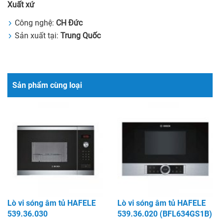
Xuất xứ
Công nghệ:
CH Đức
Sản xuất tại:
Trung Quốc
Sản phẩm cùng loại
Lò vi sóng âm tủ HAFELE
Lò vi sóng âm tủ HAFELE
539.36.030
539.36.020 (BFL634GS1B)