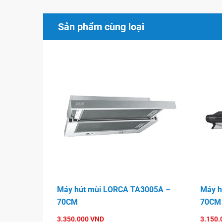
Sản phẩm cùng loại
Máy hút mùi LORCA TA3005A –
Máy h
70CM
70CM
3.350.000 VND
3.150.