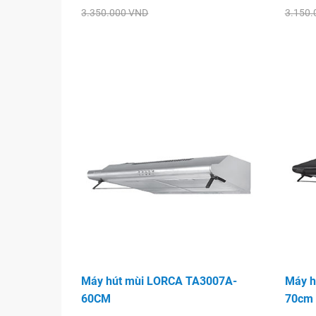
3.350.000 VND
3.150.
Máy hút mùi LORCA TA3007A-
Máy h
60CM
70cm