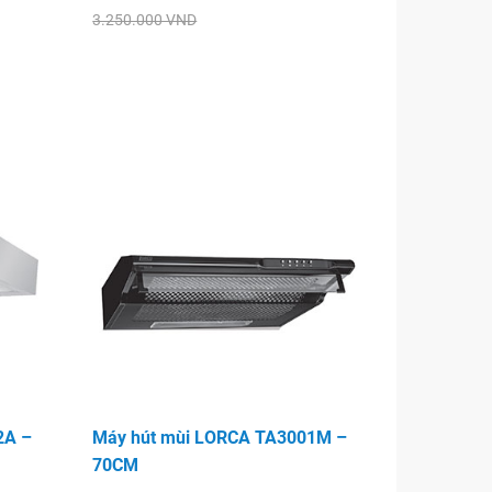
3.250.000 VND
2A –
Máy hút mùi LORCA TA3001M –
70CM