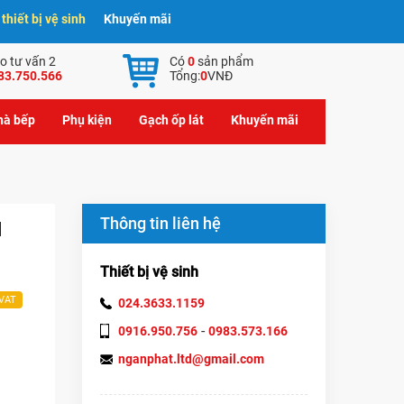
hiết bị vệ sinh
Khuyến mãi
o tư vấn 2
Có
0
sản phẩm
83.750.566
Tổng:
0
VNĐ
nhà bếp
Phụ kiện
Gạch ốp lát
Khuyến mãi
Thông tin liên hệ
M
Thiết bị vệ sinh
 VAT
024.3633.1159
-
0916.950.756
0983.573.166
nganphat.ltd@gmail.com