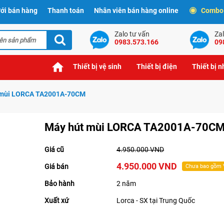
ới bán hàng
Thanh toán
Nhân viên bán hàng online
Combo t
Zalo tư vấn
Zal
0983.573.166
09
Thiết bị vệ sinh
Thiết bị điện
Thiết bị 
 mùi LORCA TA2001A-70CM
Máy hút mùi LORCA TA2001A-70C
Giá cũ
4.950.000 VND
4.950.000 VND
Giá bán
Chưa bao gồm
Bảo hành
2 năm
Xuất xứ
Lorca - SX tại Trung Quốc