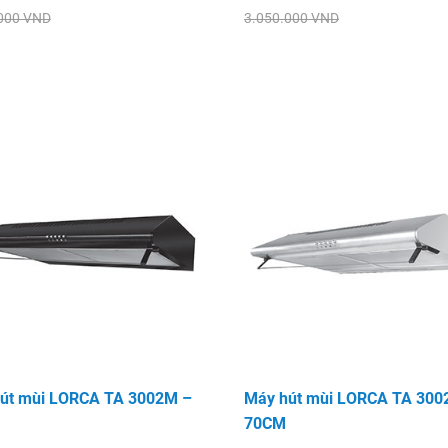
000 VND
3.050.000 VND
út mùi LORCA TA 3002M –
Máy hút mùi LORCA TA 300
70CM