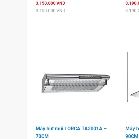
3.150.000 VND
3.190.
3.150.000 VND
3.190.
Máy hút mùi LORCA TA3001A –
Máy h
70CM
90CM