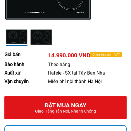
Giá bán
14.990.000 VND
Chưa bao gồm VAT
Bảo hành
Theo hãng
Xuất xứ
Hafele - SX tại Tây Ban Nha
Vận chuyển
Miễn phí nội thành Hà Nội
ĐẶT MUA NGAY
Giao Hàng Tận Nơi, Nhanh Chóng