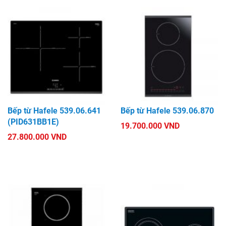
Bếp từ Hafele 539.06.641
Bếp từ Hafele 539.06.870
(PID631BB1E)
19.700.000 VND
27.800.000 VND