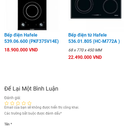
Bếp điện Hafele
Bếp điện từ Hafele
539.06.600 (PKF375V14E)
536.01.805 (HC-M772A )
18.900.000 VND
68 x 770 x 450 MM
22.490.000 VND
Để Lại Một Bình Luận
Đánh giá:
Email của bạn sẽ không được hiển thị công khai.
Các trường bắt buộc được đánh dấu
*
Tên
*