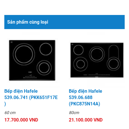
Sản phẩm cùng loại
Bếp điện Hafele
Bếp điện Hafele
539.06.741 (PKK651F17E
539.06.688
)
(PKC875N14A)
60 cm
80cm
17.700.000 VND
21.100.000 VND