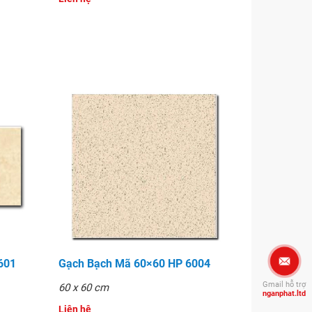
601
Gạch Bạch Mã 60×60 HP 6004
Gmail hỗ trợ
60 x 60 cm
nganphat.ltd
Liên hệ