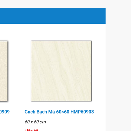
60909
Gạch Bạch Mã 60×60 HMP60908
60 x 60 cm