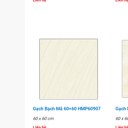
Liên hệ
Liên hê
tiếp và
báo giá tốt.
Hình ảnh
Gạch Bạch Mã 60×60 HMP60907
Gạch
60 x 60 cm
60 x 6
Liên hệ
Liên hê