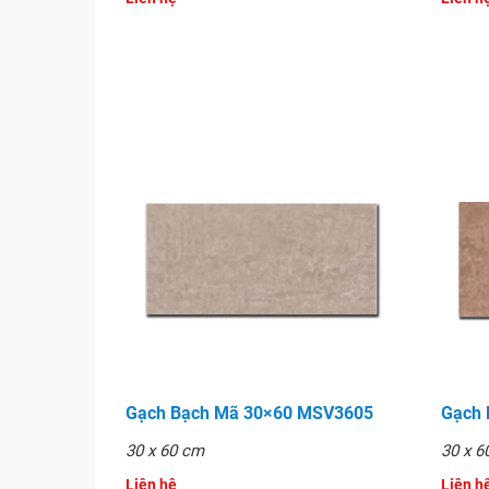
Gạch Granite lát sàn 60x60 MSV6004
Gạch Bạch Mã 30×60 MSV3605
Gạch
30 x 60 cm
30 x 6
Liên hệ
Liên hê