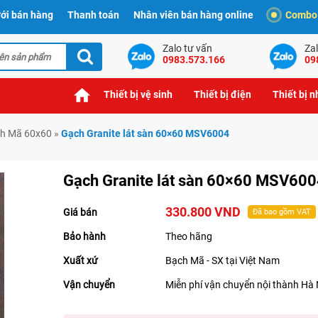
ới bán hàng
Thanh toán
Nhân viên bán hàng online
Combo t
Zalo tư vấn
Zal
0983.573.166
09
Thiết bị vệ sinh
Thiết bị điện
Thiết bị 
h Mã 60x60
»
Gạch Granite lát sàn 60×60 MSV6004
Gạch Granite lát sàn 60×60 MSV60
330.800 VND
Giá bán
Đã bao gồm VAT
Bảo hành
Theo hãng
Xuất xứ
Bạch Mã - SX tại Việt Nam
Vận chuyển
Miễn phí vận chuyển nội thành Hà 