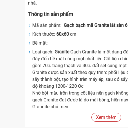
nhà.
Thông tin sản phẩm
Mã sản phẩm:
Gạch bạch mã Granite lát sàn
Kích thước:
60x60
cm
Bề mặt:
Loại gạch:
Granite
Gạch Granite là một dạng đá
đáy đến bề mặt cùng một chất liệu.Cốt liệu chí
gồm 70% tràng thạch và 30% đất sét cùng một
Granite được sản xuất theo quy trình: phối liệ
sấy thành bột, tạo hình trên máy ép, sau đó sấ
độ khoảng 1200-1220 Oc.
Nhờ bột màu trộn trong cốt liệu nên gạch khôn
gạch Granite đạt được là do mài bóng, hiện nay
Grannite phủ men.
Gạch được sản xuất đúng quy chuẩn sẽ có độ d
Xem thêm
và độ hút nước rất thấp (nhỏ hơn 0,05%). Do k