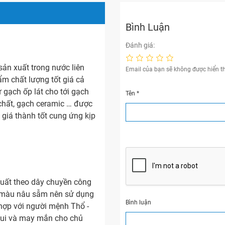
Bình Luận
Đánh giá:
ản xuất trong nước liên
Email của bạn sẽ không được hiển th
m chất lượng tốt giá cả
 gạch ốp lát cho tới gạch
Tên
*
chất, gạch ceramic … được
 giá thành tốt cung ứng kịp
uất theo dây chuyền công
ó màu nâu sẫm nên sử dụng
Bình luận
 hợp với người mệnh Thổ -
vui và may mắn cho chủ