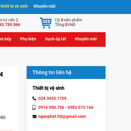
hiết bị vệ sinh
Khuyến mãi
o tư vấn 2
Có
0
sản phẩm
83.750.566
Tổng:
0
VNĐ
nhà bếp
Phụ kiện
Gạch ốp lát
Khuyến mãi
Thông tin liên hệ
04
Thiết bị vệ sinh
024.3633.1159
-
0916.950.756
0983.573.166
nganphat.ltd@gmail.com
Nội