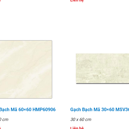
̣
Liên hệ
 Bạch Mã 60×60 HMP60906
Gạch Bạch Mã 30×60 MSV3
0 cm
30 x 60 cm
̣
Liên hệ