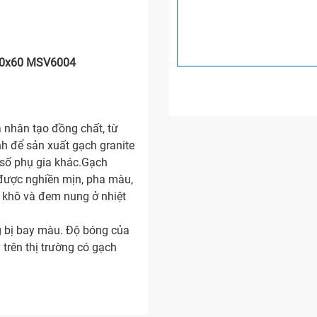
 60x60 MSV6004
 nhân tạo đồng chất, từ
nh để sản xuất gạch granite
 số phụ gia khác.Gạch
u được nghiền mịn, pha màu,
y khô và đem nung ở nhiệt
g bị bay màu. Độ bóng của
 trên thị trường có gạch
ày nhất định, độ cứng cao
ết cấu nén chặt nên xương