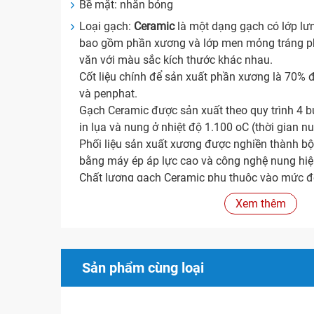
Bề mặt: nhẵn bóng
Loại gạch:
Ceramic
là một dạng gạch có lớp lư
bao gồm phần xương và lớp men mỏng tráng ph
văn với màu sắc kích thước khác nhau.
Cốt liệu chính để sản xuất phần xương là 70% đ
và penphat.
Gạch Ceramic được sản xuất theo quy trình 4 
in lụa và nung ở nhiệt độ 1.100 oC (thời gian n
Phối liệu sản xuất xương được nghiền thành bộ
bằng máy ép áp lực cao và công nghệ nung hiện
Chất lượng gạch Ceramic phụ thuộc vào mức đ
công nghệ sản xuất như: công nghệ tạo hình (l
Xem thêm
nghệ nung ở nhiệt độ cao và áp lực ép, sử dụn
Tính năng
Sản phẩm cùng loại
Xuất xứ
Hãng sản xuất:
Bạch Mã