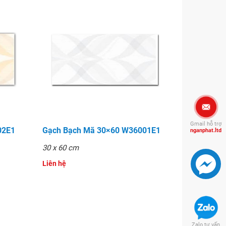
Gmail hỗ trợ
02E1
Gạch Bạch Mã 30×60 W36001E1
nganphat.ltd
30 x 60 cm
Liên hệ
Zalo tư vấn