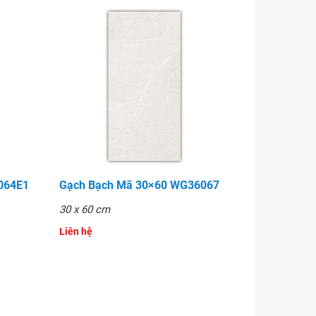
6064E1
Gạch Bạch Mã 30×60 WG36067
30 x 60 cm
Liên hệ