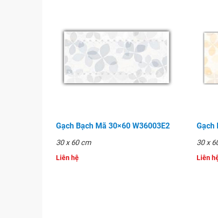
Gạch Bạch Mã 30×60 W36003E2
Gạch
30 x 60 cm
30 x 6
Liên hệ
Liên hê
Gạch Ceramic ốp tường 30x60 - WGK3607