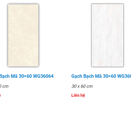
 Bạch Mã 30×60 WG36064
Gạch Bạch Mã 30×60 WG36
0 cm
30 x 60 cm
̣
Liên hệ