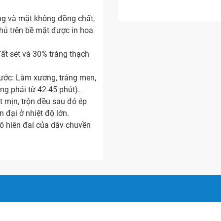
ng và mặt không đồng chất,
ủ trên bề mặt được in hoa
ất sét và 30% tràng thạch
bước: Làm xương, tráng men,
ung phải từ 42-45 phút).
t mịn, trộn đều sau đó ép
 đại ở nhiệt độ lớn.
ộ hiện đại của dây chuyền
à ép khô hay bán khô); Công
g men khô hay men ướt.