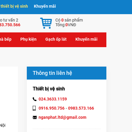
hiết bị vệ sinh
Khuyến mãi
o tư vấn 2
Có
0
sản phẩm
83.750.566
Tổng:
0
VNĐ
nhà bếp
Phụ kiện
Gạch ốp lát
Khuyến mãi
Thông tin liên hệ
Thiết bị vệ sinh
024.3633.1159
-
0916.950.756
0983.573.166
nganphat.ltd@gmail.com
Nội