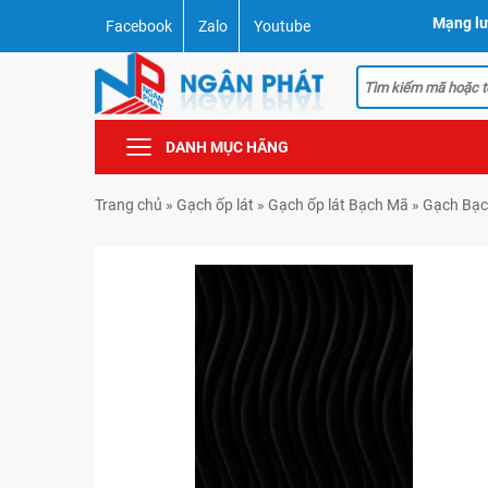
Mạng lư
Facebook
Zalo
Youtube
DANH MỤC HÃNG
Trang chủ
»
Gạch ốp lát
»
Gạch ốp lát Bạch Mã
»
Gạch Bạc