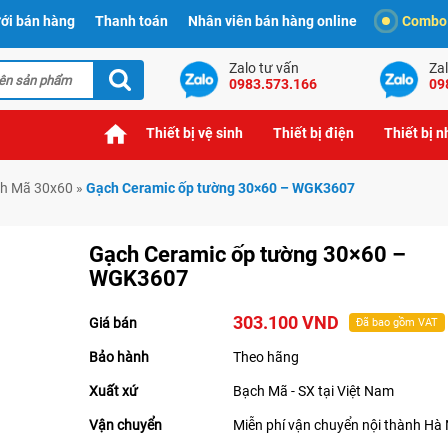
ới bán hàng
Thanh toán
Nhân viên bán hàng online
Combo t
Zalo tư vấn
Zal
0983.573.166
09
Thiết bị vệ sinh
Thiết bị điện
Thiết bị 
h Mã 30x60
»
Gạch Ceramic ốp tường 30×60 – WGK3607
Gạch Ceramic ốp tường 30×60 –
WGK3607
303.100 VND
Giá bán
Đã bao gồm VAT
Bảo hành
Theo hãng
Xuất xứ
Bạch Mã - SX tại Việt Nam
Vận chuyển
Miễn phí vận chuyển nội thành Hà 