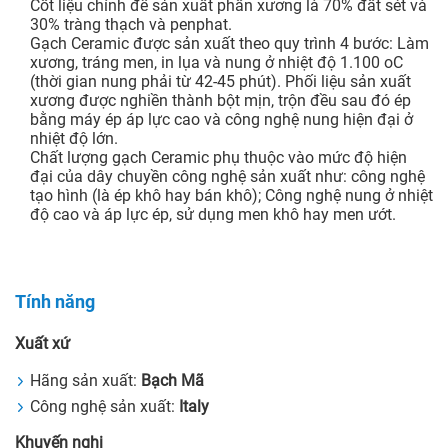
Cốt liệu chính để sản xuất phần xương là 70% đất sét và
30% tràng thạch và penphat.
Gạch Ceramic được sản xuất theo quy trình 4 bước: Làm
xương, tráng men, in lụa và nung ở nhiệt độ 1.100 oC
(thời gian nung phải từ 42-45 phút). Phối liệu sản xuất
xương được nghiền thành bột mịn, trộn đều sau đó ép
bằng máy ép áp lực cao và công nghệ nung hiện đại ở
nhiệt độ lớn.
Chất lượng gạch Ceramic phụ thuộc vào mức độ hiện
đại của dây chuyền công nghệ sản xuất như: công nghệ
tạo hình (là ép khô hay bán khô); Công nghệ nung ở nhiệt
độ cao và áp lực ép, sử dụng men khô hay men ướt.
Tính năng
Xuất xứ
Hãng sản xuất:
Bạch Mã
Công nghệ sản xuất:
Italy
Khuyến nghị