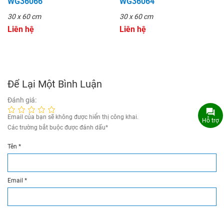
WG36066
WG36064
30 x 60 cm
30 x 60 cm
Liên hệ
Liên hệ
Để Lại Một Bình Luận
Đánh giá:
Email của bạn sẽ không được hiển thị công khai.
Hỗ trợ
Các trường bắt buộc được đánh dấu
*
Tên
*
Email
*