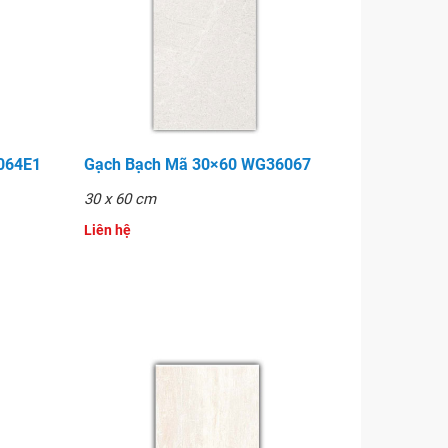
6064E1
Gạch Bạch Mã 30×60 WG36067
30 x 60 cm
Liên hệ