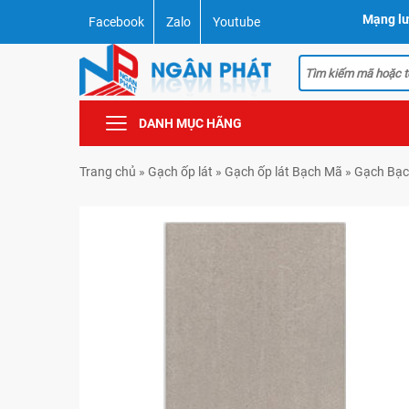
Mạng lư
Facebook
Zalo
Youtube
DANH MỤC HÃNG
Trang chủ
»
Gạch ốp lát
»
Gạch ốp lát Bạch Mã
»
Gạch Bạc