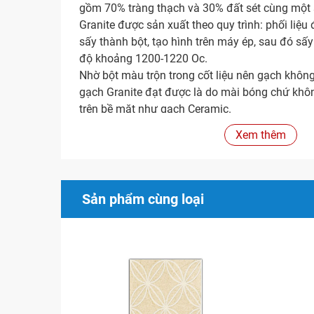
gồm 70% tràng thạch và 30% đất sét cùng một
Granite được sản xuất theo quy trình: phối liệ
sấy thành bột, tạo hình trên máy ép, sau đó sấ
độ khoảng 1200-1220 Oc.
Nhờ bột màu trộn trong cốt liệu nên gạch khôn
gạch Granite đạt được là do mài bóng chứ khôn
trên bề mặt như gạch Ceramic.
Gạch được sản xuất đúng quy chuẩn sẽ có độ d
Xem thêm
và độ hút nước rất thấp (nhỏ hơn 0,05%). Do k
gạch cứng, không có lỗ rỗng (mao mạch) và khô
rêu bám theo thời gian.
Sản phẩm cùng loại
Tính năng
Xuất xứ
Hãng sản xuất:
Bạch Mã –
liên doanh
Việt Nam
Công nghệ sản xuất:
Ý