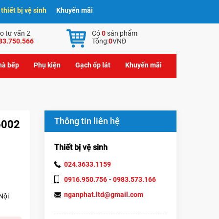
hiết bị vệ sinh
Khuyến mãi
o tư vấn 2
Có
0
sản phẩm
83.750.566
Tổng:
0
VNĐ
nhà bếp
Phụ kiện
Gạch ốp lát
Khuyến mãi
Thông tin liên hệ
6002
Thiết bị vệ sinh
024.3633.1159
-
0916.950.756
0983.573.166
nganphat.ltd@gmail.com
Nội