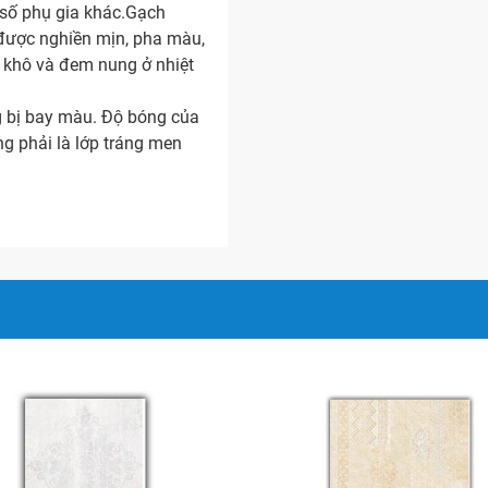
 số phụ gia khác.Gạch
u được nghiền mịn, pha màu,
y khô và đem nung ở nhiệt
g bị bay màu. Độ bóng của
g phải là lớp tráng men
ày nhất định, độ cứng cao
ết cấu nén chặt nên xương
ng bị rạn nứt, ố mốc hay
 – Malayxia