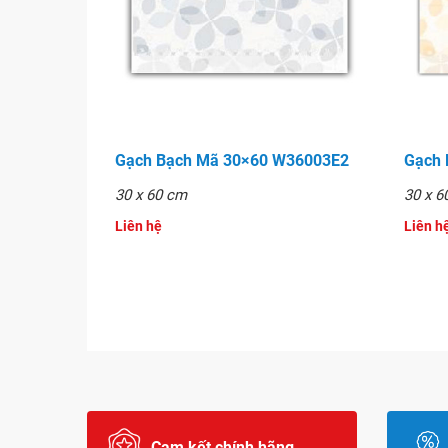
Gạch Bạch Mã 30×60 W36003E2
Gạch
30 x 60 cm
30 x 6
Liên hệ
Liên hê
Gạch Granite lát sàn 30x60 - MSE36002
Cam kết chính hãng