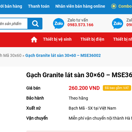
ới bán hàng
Thanh toán
Nhân viên bán hàng online
Combo t
Zalo tư vấn
Zal
0983.573.166
09
Thiết bị vệ sinh
Thiết bị điện
Thiết bị 
h Mã 30x60
»
Gạch Granite lát sàn 30×60 – MSE36002
Gạch Granite lát sàn 30×60 – MSE3
260.200 VND
Giá bán
Đã bao gồm VAT
Bảo hành
Theo hãng
Xuất xứ
Bạch Mã - SX tại Việt Nam
Vận chuyển
Miễn phí vận chuyển nội thành Hà 