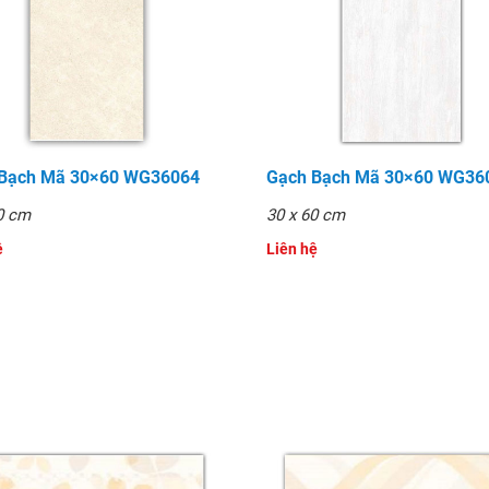
 Bạch Mã 30×60 WG36064
Gạch Bạch Mã 30×60 WG36
0 cm
30 x 60 cm
̣
Liên hệ