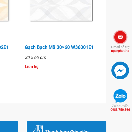
02E1
Gạch Bạch Mã 30×60 W36001E1
Gmail hỗ trợ
nganphat.ltd
30 x 60 cm
Liên hệ
Zalo tư vấn
0983.750.566
Thanh toán đơn giản