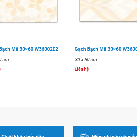
 Bạch Mã 30×60 W36002E2
Gạch Bạch Mã 30×60 W360
0 cm
30 x 60 cm
̣
Liên hệ
Chiết khấu hấp dẫn
Miễn phí vận chuyển